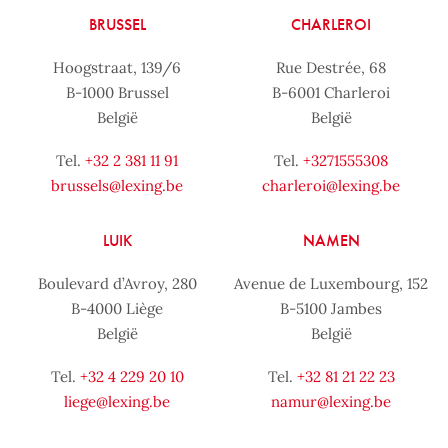
BRUSSEL
CHARLEROI
Hoogstraat, 139/6
Rue Destrée, 68
B-1000 Brussel
B-6001 Charleroi
België
België
Tel.
+32 2 381 11 91
Tel.
+3271555308
brussels@lexing.be
charleroi@lexing.be
LUIK
NAMEN
Boulevard d’Avroy, 280
Avenue de Luxembourg, 152
B-4000 Liège
B-5100 Jambes
België
België
Tel.
+32 4 229 20 10
Tel.
+32 81 21 22 23
liege@lexing.be
namur@lexing.be