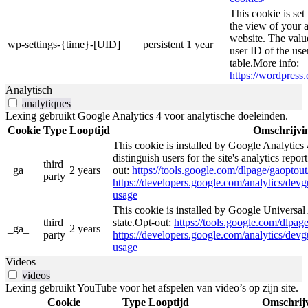
This cookie is se
the view of your a
website. The valu
wp-settings-{time}-[UID]
persistent
1 year
user ID of the use
table.More info:
https://wordpress.
Analytisch
analytiques
Lexing gebruikt Google Analytics 4 voor analytische doeleinden.
Cookie
Type
Looptijd
Omschrijvi
This cookie is installed by Google Analytics 
distinguish users for the site's analytics repor
third
_ga
2 years
out:
https://tools.google.com/dlpage/gaoptout
party
https://developers.google.com/analytics/devgu
usage
This cookie is installed by Google Universal 
third
state.Opt-out:
https://tools.google.com/dlpag
_ga_
2 years
party
https://developers.google.com/analytics/devgu
usage
Videos
videos
Lexing gebruikt YouTube voor het afspelen van video’s op zijn site.
Cookie
Type
Looptijd
Omschrij