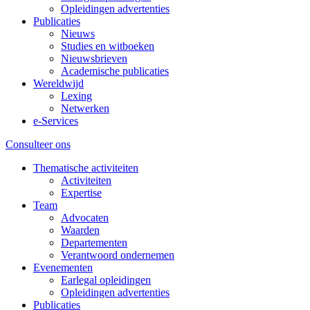
Opleidingen advertenties
Publicaties
Nieuws
Studies en witboeken
Nieuwsbrieven
Academische publicaties
Wereldwijd
Lexing
Netwerken
e-Services
Consulteer ons
Thematische activiteiten
Activiteiten
Expertise
Team
Advocaten
Waarden
Departementen
Verantwoord ondernemen
Evenementen
Earlegal opleidingen
Opleidingen advertenties
Publicaties