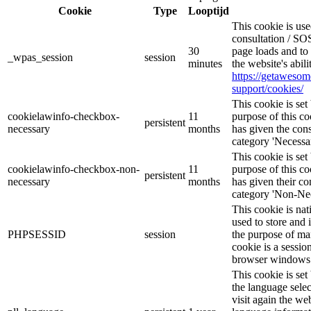
Cookie
Type
Looptijd
This cookie is u
consultation / SOS
30
page loads and to 
_wpas_session
session
minutes
the website's abil
https://getaweso
support/cookies/
This cookie is s
cookielawinfo-checkbox-
11
purpose of this co
persistent
necessary
months
has given the cons
category 'Necessar
This cookie is s
cookielawinfo-checkbox-non-
11
purpose of this co
persistent
necessary
months
has given their co
category 'Non-Nec
This cookie is nat
used to store and 
PHPSESSID
session
the purpose of ma
cookie is a sessio
browser windows 
This cookie is se
the language sele
visit again the web