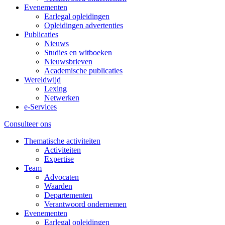
Evenementen
Earlegal opleidingen
Opleidingen advertenties
Publicaties
Nieuws
Studies en witboeken
Nieuwsbrieven
Academische publicaties
Wereldwijd
Lexing
Netwerken
e-Services
Consulteer ons
Thematische activiteiten
Activiteiten
Expertise
Team
Advocaten
Waarden
Departementen
Verantwoord ondernemen
Evenementen
Earlegal opleidingen