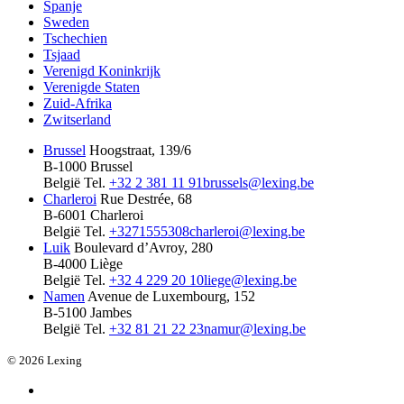
Spanje
Sweden
Tschechien
Tsjaad
Verenigd Koninkrijk
Verenigde Staten
Zuid-Afrika
Zwitserland
Brussel
Hoogstraat, 139/6
B-1000 Brussel
België
Tel.
+32 2 381 11 91
brussels@lexing.be
Charleroi
Rue Destrée, 68
B-6001 Charleroi
België
Tel.
+3271555308
charleroi@lexing.be
Luik
Boulevard d’Avroy, 280
B-4000 Liège
België
Tel.
+32 4 229 20 10
liege@lexing.be
Namen
Avenue de Luxembourg, 152
B-5100 Jambes
België
Tel.
+32 81 21 22 23
namur@lexing.be
© 2026 Lexing