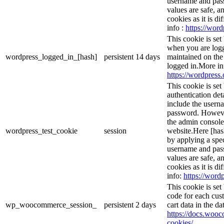
username and passw
values are safe, a
cookies as it is d
info :
https://word
This cookie is set
when you are logg
wordpress_logged_in_[hash]
persistent
14 days
maintained on the
logged in.More in
https://wordpress.
This cookie is set
authentication det
include the usern
password. However,
the admin console
wordpress_test_cookie
session
website.Here [hash
by applying a spec
username and passw
values are safe, a
cookies as it is d
info:
https://wordp
This cookie is se
code for each cust
wp_woocommerce_session_
persistent
2 days
cart data in the d
https://docs.wo
cookies/