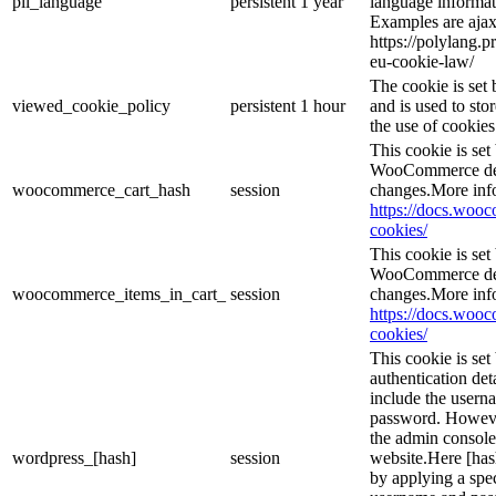
pll_language
persistent
1 year
language informat
Examples are ajax
https://polylang.p
eu-cookie-law/
The cookie is se
viewed_cookie_policy
persistent
1 hour
and is used to sto
the use of cookies
This cookie is se
WooCommerce dete
woocommerce_cart_hash
session
changes.More inf
https://docs.wo
cookies/
This cookie is se
WooCommerce dete
woocommerce_items_in_cart_
session
changes.More inf
https://docs.wo
cookies/
This cookie is set
authentication det
include the usern
password. However,
the admin console
wordpress_[hash]
session
website.Here [hash
by applying a spec