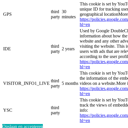
This cookie is set by YouT
unique ID for tracking user
third
30
GPS
geographical locationMore
party
minutes
https://policies.google.co
hl=en
Used by Google DoubleCli
information about how the 
website and any other adve
third
visiting the website. This i
IDE
2 years
party
users with ads that are rel
according to the user profi
https://policies.google.co
hl=en
This cookie is set by YouT
the information of the e
third
VISITOR_INFO1_LIVE
5 months
videos on a website.More i
party
https://policies.google.co
hl=en
This cookie is set by YouT
track the views of embed
third
YSC
info:
party
https://policies.google.co
hl=en
Opslaan en accepteren