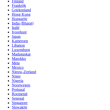
Finland
Frankrijk
Griekenland
Hong Kong
Hongarije
India (Bharat)
Italië
Ivoorkust
Japan
Kameroen
Libanon
Luxemburg
Madagaskar
Marokko
Meta
Mexico
Nieuw-Zeeland
Niger
Nigeria
Noorwegen
Portugal
Roemenië
Senegal
Singapore
Slowakije