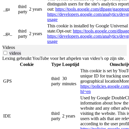
distinguish users for the site's analytics repor
third
_ga
2 years
out:
https://tools.google.com/dlpage/gaoptout
party
https://developers.google.com/analytics/devgu
usage
This cookie is installed by Google Universal 
third
state.Opt-out:
https://tools.google.com/dlpag
_ga_
2 years
party
https://developers.google.com/analytics/devgu
usage
Videos
videos
Lexing gebruikt YouTube voor het afspelen van video’s op zijn site.
Cookie
Type
Looptijd
Omschrij
This cookie is set by YouT
unique ID for tracking user
third
30
GPS
geographical locationMore
party
minutes
https://policies.google.co
hl=en
Used by Google DoubleCli
information about how the 
website and any other adve
third
visiting the website. This i
IDE
2 years
party
users with ads that are rel
according to the user profi
https://policies.google.co