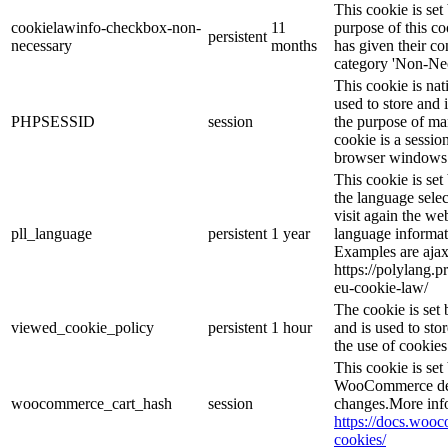
This cookie is s
cookielawinfo-checkbox-non-
11
purpose of this co
persistent
necessary
months
has given their co
category 'Non-Nec
This cookie is nat
used to store and 
PHPSESSID
session
the purpose of ma
cookie is a sessio
browser windows 
This cookie is se
the language sele
visit again the web
pll_language
persistent
1 year
language informat
Examples are ajax
https://polylang.p
eu-cookie-law/
The cookie is se
viewed_cookie_policy
persistent
1 hour
and is used to sto
the use of cookies
This cookie is se
WooCommerce dete
woocommerce_cart_hash
session
changes.More inf
https://docs.wo
cookies/