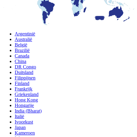
Argentinië
Australië
België
Brazilië
Canada
China
DR Congo
Duitsland
Filippijnen
Finland
Frankrijk
Griekenland
Hong Kong
Hongarije
India (Bharat)
Italië
Ivoorkust
Japan
Kameroen