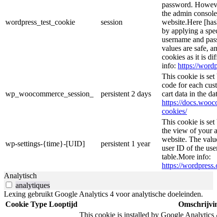
password. However,
the admin console
wordpress_test_cookie
session
website.Here [hash
by applying a spec
username and passw
values are safe, a
cookies as it is d
info:
https://wordp
This cookie is se
code for each cust
wp_woocommerce_session_
persistent
2 days
cart data in the d
https://docs.wo
cookies/
This cookie is se
the view of your a
website. The valu
wp-settings-{time}-[UID]
persistent
1 year
user ID of the use
table.More info:
https://wordpress.
Analytisch
analytiques
Lexing gebruikt Google Analytics 4 voor analytische doeleinden.
Cookie
Type
Looptijd
Omschrijvi
This cookie is installed by Google Analytics 