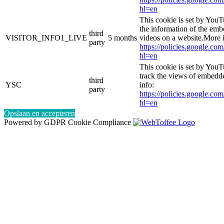
hl=en
This cookie is set by YouT
the information of the e
third
VISITOR_INFO1_LIVE
5 months
videos on a website.More i
party
https://policies.google.co
hl=en
This cookie is set by YouT
track the views of embed
third
YSC
info:
party
https://policies.google.co
hl=en
Opslaan en accepteren
Powered by GDPR Cookie Compliance