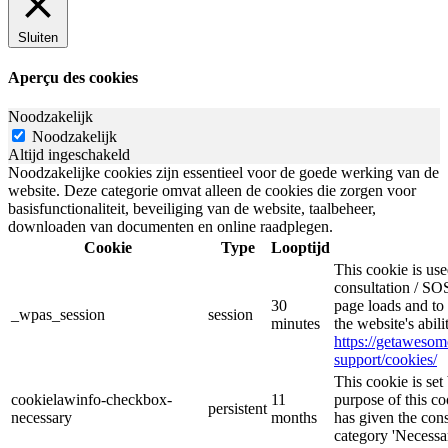
Sluiten
Aperçu des cookies
Noodzakelijk
Noodzakelijk
Altijd ingeschakeld
Noodzakelijke cookies zijn essentieel voor de goede werking van de
website. Deze categorie omvat alleen de cookies die zorgen voor
basisfunctionaliteit, beveiliging van de website, taalbeheer,
downloaden van documenten en online raadplegen.
Cookie
Type
Looptijd
This cookie is u
consultation / SOS
30
page loads and to 
_wpas_session
session
minutes
the website's abil
https://getaweso
support/cookies/
This cookie is s
cookielawinfo-checkbox-
11
purpose of this co
persistent
necessary
months
has given the cons
category 'Necessar