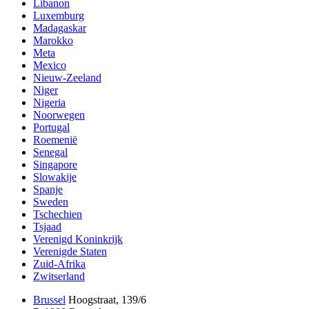
Libanon
Luxemburg
Madagaskar
Marokko
Meta
Mexico
Nieuw-Zeeland
Niger
Nigeria
Noorwegen
Portugal
Roemenië
Senegal
Singapore
Slowakije
Spanje
Sweden
Tschechien
Tsjaad
Verenigd Koninkrijk
Verenigde Staten
Zuid-Afrika
Zwitserland
Brussel
Hoogstraat, 139/6