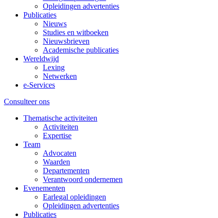
Opleidingen advertenties
Publicaties
Nieuws
Studies en witboeken
Nieuwsbrieven
Academische publicaties
Wereldwijd
Lexing
Netwerken
e-Services
Consulteer ons
Thematische activiteiten
Activiteiten
Expertise
Team
Advocaten
Waarden
Departementen
Verantwoord ondernemen
Evenementen
Earlegal opleidingen
Opleidingen advertenties
Publicaties