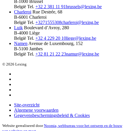
B-1000 Brussel
België
Tel.
+32 2 381 11 91
brussels@lexing.be
Charleroi
Rue Destrée, 68
B-6001 Charleroi
België
Tel.
+3271555308
charleroi@lexing.be
Luik
Boulevard d’Avroy, 280
B-4000 Liège
België
Tel.
+32 4 229 20 10
liege@lexing.be
Namen
Avenue de Luxembourg, 152
B-5100 Jambes
België
Tel.
+32 81 21 22 23
namur@lexing.be
© 2026 Lexing
Site-overzicht
Algemene voorwaarden
Gegevensbeschermingsbeleid & Cookies
Website gerealiseerd door
Noomia, webbureau voor het ontwerp en de bouw
van websites op maat