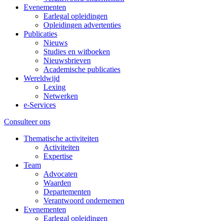
Evenementen
Earlegal opleidingen
Opleidingen advertenties
Publicaties
Nieuws
Studies en witboeken
Nieuwsbrieven
Academische publicaties
Wereldwijd
Lexing
Netwerken
e-Services
Consulteer ons
Thematische activiteiten
Activiteiten
Expertise
Team
Advocaten
Waarden
Departementen
Verantwoord ondernemen
Evenementen
Earlegal opleidingen