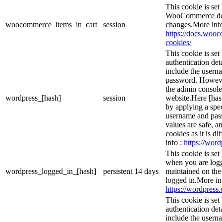
This cookie is se
WooCommerce dete
woocommerce_items_in_cart_
session
changes.More inf
https://docs.wo
cookies/
This cookie is set
authentication det
include the usern
password. However,
the admin console
wordpress_[hash]
session
website.Here [hash
by applying a spec
username and passw
values are safe, a
cookies as it is d
info :
https://word
This cookie is set
when you are logg
wordpress_logged_in_[hash]
persistent
14 days
maintained on the
logged in.More in
https://wordpress.
This cookie is set
authentication det
include the usern