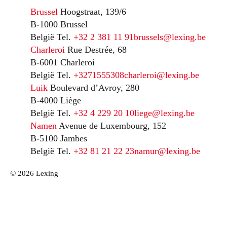
Brussel
Hoogstraat, 139/6
B-1000 Brussel
België
Tel.
+32 2 381 11 91
brussels@lexing.be
Charleroi
Rue Destrée, 68
B-6001 Charleroi
België
Tel.
+3271555308
charleroi@lexing.be
Luik
Boulevard d’Avroy, 280
B-4000 Liège
België
Tel.
+32 4 229 20 10
liege@lexing.be
Namen
Avenue de Luxembourg, 152
B-5100 Jambes
België
Tel.
+32 81 21 22 23
namur@lexing.be
© 2026 Lexing