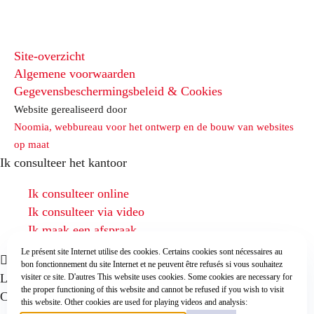
Site-overzicht
Algemene voorwaarden
Gegevensbeschermingsbeleid & Cookies
Website gerealiseerd door
Noomia, webbureau voor het ontwerp en de bouw van websites
op maat
Ik consulteer het kantoor
Ik consulteer online
Ik consulteer via video
Ik maak een afspraak
Le présent site Internet utilise des cookies. Certains cookies sont nécessaires au
bon fonctionnement du site Internet et ne peuvent être refusés si vous souhaitez
La Cour de justice désapprouve l’accord PNR avec le
visiter ce site. D'autres This website uses cookies. Some cookies are necessary for
the proper functioning of this website and cannot be refused if you wish to visit
Canada !
goed toegevoegd aan uw winkelmandje!
this website. Other cookies are used for playing videos and analysis: