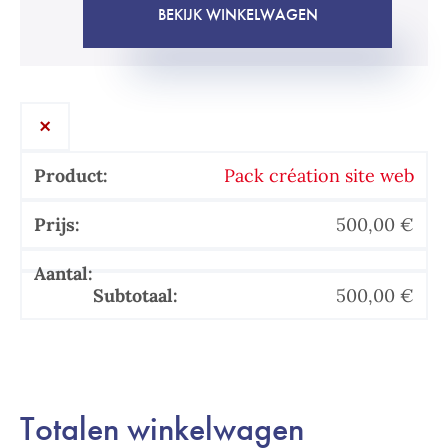
BEKIJK WINKELWAGEN
×
Pack création site web
500,00
€
Pack
500,00
€
création
site
web
aantal
Totalen winkelwagen