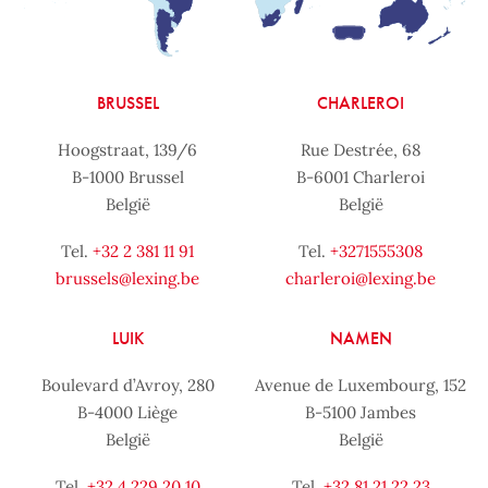
BRUSSEL
CHARLEROI
Hoogstraat, 139/6
Rue Destrée, 68
B-1000 Brussel
B-6001 Charleroi
België
België
Tel.
+32 2 381 11 91
Tel.
+3271555308
brussels@lexing.be
charleroi@lexing.be
LUIK
NAMEN
Boulevard d’Avroy, 280
Avenue de Luxembourg, 152
B-4000 Liège
B-5100 Jambes
België
België
Tel.
+32 4 229 20 10
Tel.
+32 81 21 22 23