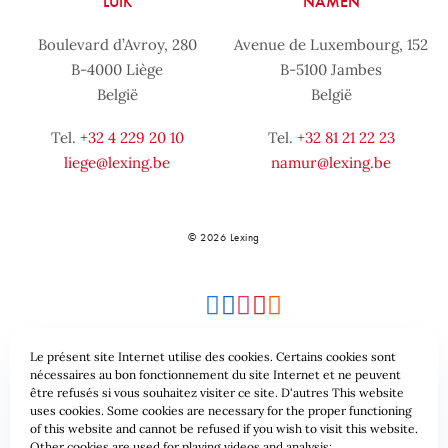
LUIK
NAMEN
Boulevard d’Avroy, 280
Avenue de Luxembourg, 152
B-4000 Liège
B-5100 Jambes
België
België
Tel.
+32 4 229 20 10
Tel.
+32 81 21 22 23
liege@lexing.be
namur@lexing.be
© 2026 Lexing
Le présent site Internet utilise des cookies. Certains cookies sont
nécessaires au bon fonctionnement du site Internet et ne peuvent
être refusés si vous souhaitez visiter ce site. D'autres This website
Site-overzicht
Algemene voorwaarden
uses cookies. Some cookies are necessary for the proper functioning
of this website and cannot be refused if you wish to visit this website.
Gegevensbeschermingsbeleid & Cookies
Other cookies are used for playing videos and analysis: