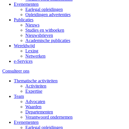
Evenementen
Earlegal opleidingen
Opleidingen advertenties
Publicaties
Nieuws
Studies en witboeken
Nieuwsbrieven
Academische publicaties
Wereldwijd
Lexing
Netwerken
e-Services
Consulteer ons
Thematische activiteiten
Activiteiten
Expertise
Team
Advocaten
Waarden
Departementen
Verantwoord ondernemen
Evenementen
Earlegal opleidingen