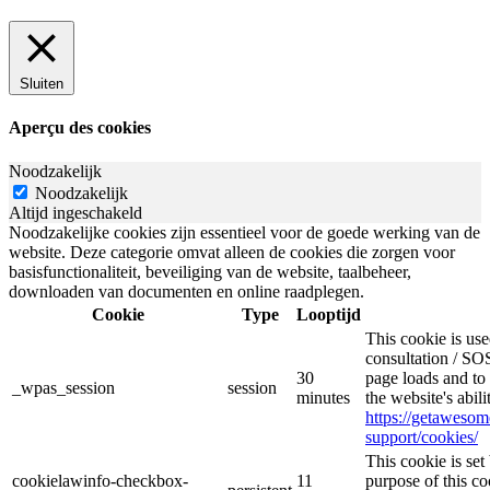
Sluiten
Aperçu des cookies
Noodzakelijk
Noodzakelijk
Altijd ingeschakeld
Noodzakelijke cookies zijn essentieel voor de goede werking van de
website. Deze categorie omvat alleen de cookies die zorgen voor
basisfunctionaliteit, beveiliging van de website, taalbeheer,
downloaden van documenten en online raadplegen.
Cookie
Type
Looptijd
This cookie is u
consultation / SOS
30
page loads and to 
_wpas_session
session
minutes
the website's abil
https://getaweso
support/cookies/
This cookie is s
cookielawinfo-checkbox-
11
purpose of this co