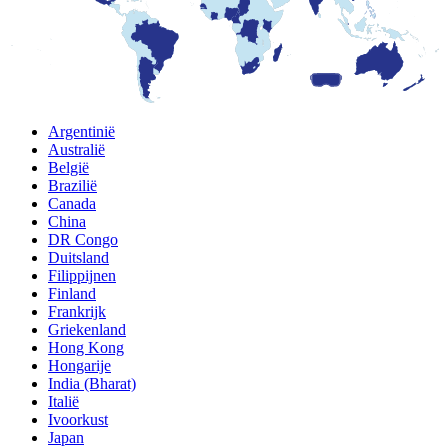
Argentinië
Australië
België
Brazilië
Canada
China
DR Congo
Duitsland
Filippijnen
Finland
Frankrijk
Griekenland
Hong Kong
Hongarije
India (Bharat)
Italië
Ivoorkust
Japan