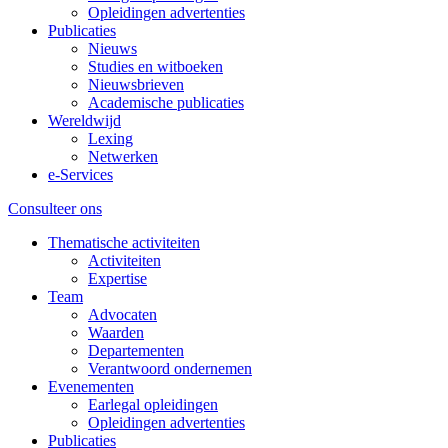
Opleidingen advertenties
Publicaties
Nieuws
Studies en witboeken
Nieuwsbrieven
Academische publicaties
Wereldwijd
Lexing
Netwerken
e-Services
Consulteer ons
Thematische activiteiten
Activiteiten
Expertise
Team
Advocaten
Waarden
Departementen
Verantwoord ondernemen
Evenementen
Earlegal opleidingen
Opleidingen advertenties
Publicaties