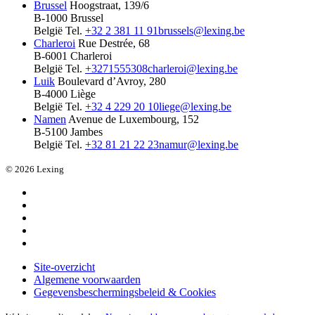
Brussel
Hoogstraat, 139/6
B-1000 Brussel
België
Tel.
+32 2 381 11 91
brussels@lexing.be
Charleroi
Rue Destrée, 68
B-6001 Charleroi
België
Tel.
+3271555308
charleroi@lexing.be
Luik
Boulevard d’Avroy, 280
B-4000 Liège
België
Tel.
+32 4 229 20 10
liege@lexing.be
Namen
Avenue de Luxembourg, 152
B-5100 Jambes
België
Tel.
+32 81 21 22 23
namur@lexing.be
© 2026 Lexing
Site-overzicht
Algemene voorwaarden
Gegevensbeschermingsbeleid & Cookies