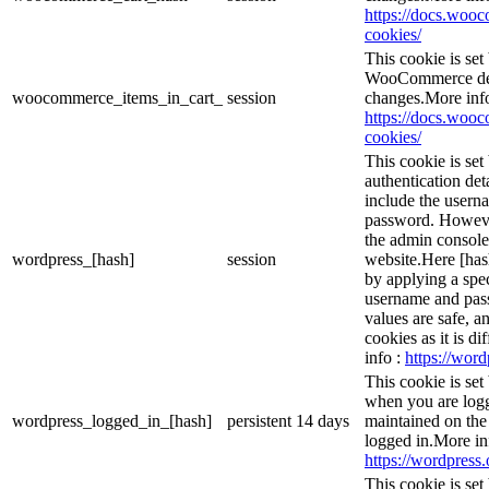
https://docs.wo
cookies/
This cookie is se
WooCommerce dete
woocommerce_items_in_cart_
session
changes.More inf
https://docs.wo
cookies/
This cookie is set
authentication det
include the usern
password. However,
the admin console
wordpress_[hash]
session
website.Here [hash
by applying a spec
username and passw
values are safe, a
cookies as it is d
info :
https://word
This cookie is set
when you are logg
wordpress_logged_in_[hash]
persistent
14 days
maintained on the
logged in.More in
https://wordpress.
This cookie is set