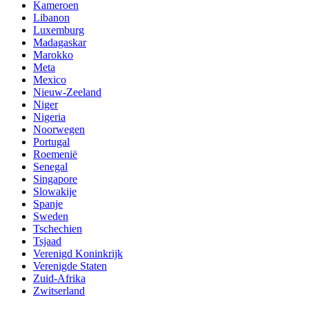
Kameroen
Libanon
Luxemburg
Madagaskar
Marokko
Meta
Mexico
Nieuw-Zeeland
Niger
Nigeria
Noorwegen
Portugal
Roemenië
Senegal
Singapore
Slowakije
Spanje
Sweden
Tschechien
Tsjaad
Verenigd Koninkrijk
Verenigde Staten
Zuid-Afrika
Zwitserland