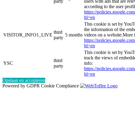
party
users with ads that are rel
according to the user profi
https://policies.google.co
hl=en
This cookie is set by YouT
the information of the e
third
VISITOR_INFO1_LIVE
5 months
videos on a website.More i
party
https://policies.google.co
hl=en
This cookie is set by YouT
track the views of embed
third
YSC
info:
party
https://policies.google.co
hl=en
Opslaan en accepteren
Powered by GDPR Cookie Compliance