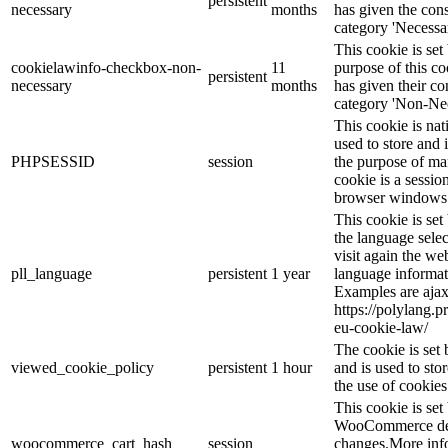
persistent
necessary
months
has given the cons
category 'Necessar
This cookie is s
cookielawinfo-checkbox-non-
11
purpose of this co
persistent
necessary
months
has given their co
category 'Non-Nec
This cookie is nat
used to store and 
PHPSESSID
session
the purpose of ma
cookie is a sessio
browser windows 
This cookie is se
the language sele
visit again the web
pll_language
persistent
1 year
language informat
Examples are ajax
https://polylang.p
eu-cookie-law/
The cookie is se
viewed_cookie_policy
persistent
1 hour
and is used to sto
the use of cookies
This cookie is se
WooCommerce dete
woocommerce_cart_hash
session
changes.More inf