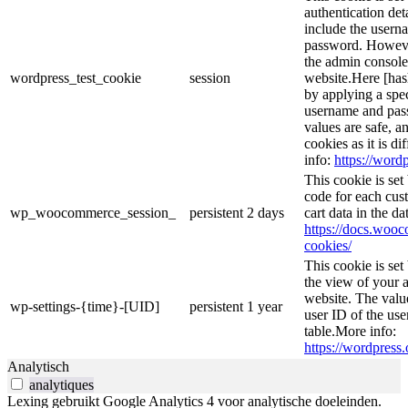
authentication det
include the usern
password. However,
the admin console
wordpress_test_cookie
session
website.Here [hash
by applying a spec
username and passw
values are safe, a
cookies as it is d
info:
https://wordp
This cookie is se
code for each cust
wp_woocommerce_session_
persistent
2 days
cart data in the d
https://docs.wo
cookies/
This cookie is se
the view of your a
website. The valu
wp-settings-{time}-[UID]
persistent
1 year
user ID of the use
table.More info:
https://wordpress.
Analytisch
analytiques
Lexing gebruikt Google Analytics 4 voor analytische doeleinden.