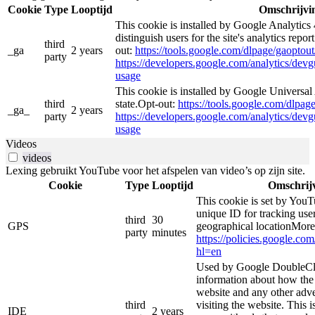
Cookie
Type
Looptijd
Omschrijvi
This cookie is installed by Google Analytics 
distinguish users for the site's analytics repor
third
_ga
2 years
out:
https://tools.google.com/dlpage/gaoptout
party
https://developers.google.com/analytics/devgu
usage
This cookie is installed by Google Universal 
third
state.Opt-out:
https://tools.google.com/dlpag
_ga_
2 years
party
https://developers.google.com/analytics/devgu
usage
Videos
videos
Lexing gebruikt YouTube voor het afspelen van video’s op zijn site.
Cookie
Type
Looptijd
Omschrij
This cookie is set by YouT
unique ID for tracking user
third
30
GPS
geographical locationMore
party
minutes
https://policies.google.co
hl=en
Used by Google DoubleCli
information about how the 
website and any other adve
third
visiting the website. This i
IDE
2 years