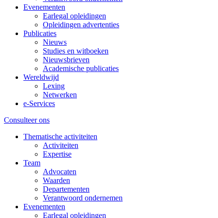
Evenementen
Earlegal opleidingen
Opleidingen advertenties
Publicaties
Nieuws
Studies en witboeken
Nieuwsbrieven
Academische publicaties
Wereldwijd
Lexing
Netwerken
e-Services
Consulteer ons
Thematische activiteiten
Activiteiten
Expertise
Team
Advocaten
Waarden
Departementen
Verantwoord ondernemen
Evenementen
Earlegal opleidingen