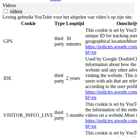
Videos
videos
Lexing gebruikt YouTube voor het afspelen van video’s op zijn site.
Cookie
Type
Looptijd
Omschrij
This cookie is set by YouT
unique ID for tracking user
third
30
GPS
geographical locationMore
party
minutes
https://policies.google.co
hl=en
Used by Google DoubleCli
information about how the 
website and any other adve
third
visiting the website. This i
IDE
2 years
party
users with ads that are rel
according to the user profi
https://policies.google.co
hl=en
This cookie is set by YouT
the information of the e
third
VISITOR_INFO1_LIVE
5 months
videos on a website.More i
party
https://policies.google.co
hl=en
This cookie is set by YouT