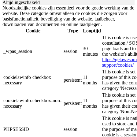
Altijd ingeschakeld
Noodzakelijke cookies zijn essentieel voor de goede werking van de
website. Deze categorie omvat alleen de cookies die zorgen voor
basisfunctionaliteit, beveiliging van de website, taalbeheer,
downloaden van documenten en online raadplegen.
Cookie
Type
Looptijd
This cookie is u
consultation / SOS
30
page loads and to 
_wpas_session
session
minutes
the website's abil
https://getaweso
support/cookies/
This cookie is s
cookielawinfo-checkbox-
11
purpose of this co
persistent
necessary
months
has given the cons
category 'Necessar
This cookie is s
cookielawinfo-checkbox-non-
11
purpose of this co
persistent
necessary
months
has given their co
category 'Non-Nec
This cookie is nat
used to store and 
PHPSESSID
session
the purpose of ma
cookie is a sessio