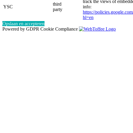
track the views of embed
third
YSC
info:
party
https://policies.google.co
hl=en
Opslaan en accepteren
Powered by GDPR Cookie Compliance