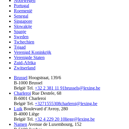
Noorwegen
Portugal
Roemenië
Senegal
Singapore
Slowakije
Spanje
Sweden
Tschechien
Tsjaad
Verenigd Koninkrijk
Verenigde Staten
Zuid-Afrika
Zwitserland
Brussel
Hoogstraat, 139/6
B-1000 Brussel
België
Tel.
+32 2 381 11 91
brussels@lexing.be
Charleroi
Rue Destrée, 68
B-6001 Charleroi
België
Tel.
+3271555308
charleroi@lexing.be
Luik
Boulevard d’Avroy, 280
B-4000 Liège
België
Tel.
+32 4 229 20 10
liege@lexing.be
Namen
Avenue de Luxembourg, 152