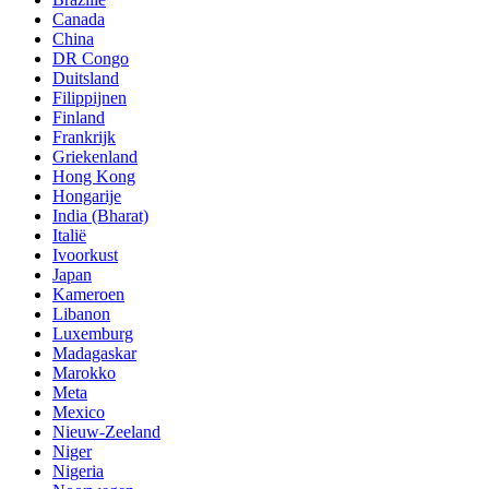
Canada
China
DR Congo
Duitsland
Filippijnen
Finland
Frankrijk
Griekenland
Hong Kong
Hongarije
India (Bharat)
Italië
Ivoorkust
Japan
Kameroen
Libanon
Luxemburg
Madagaskar
Marokko
Meta
Mexico
Nieuw-Zeeland
Niger
Nigeria