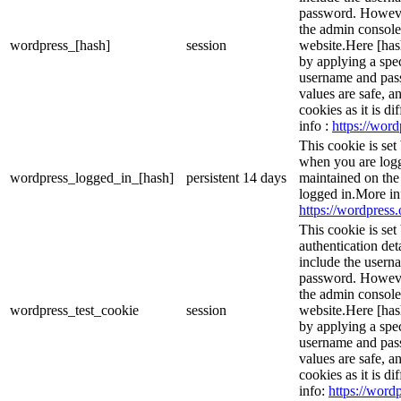
password. However,
the admin console
wordpress_[hash]
session
website.Here [hash
by applying a spec
username and passw
values are safe, a
cookies as it is d
info :
https://word
This cookie is set
when you are logg
wordpress_logged_in_[hash]
persistent
14 days
maintained on the
logged in.More in
https://wordpress.
This cookie is set
authentication det
include the usern
password. However,
the admin console
wordpress_test_cookie
session
website.Here [hash
by applying a spec
username and passw
values are safe, a
cookies as it is d
info:
https://wordp