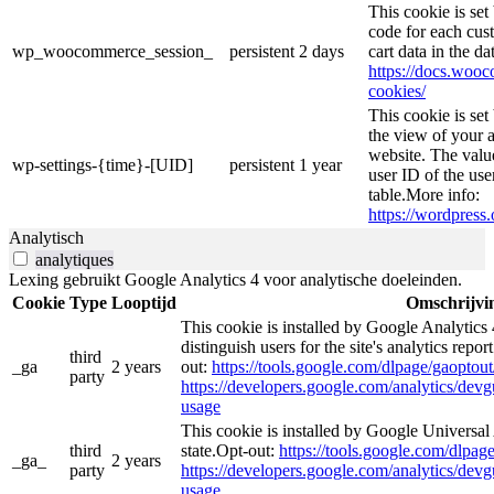
This cookie is se
code for each cust
wp_woocommerce_session_
persistent
2 days
cart data in the d
https://docs.wo
cookies/
This cookie is se
the view of your a
website. The valu
wp-settings-{time}-[UID]
persistent
1 year
user ID of the use
table.More info:
https://wordpress.
Analytisch
analytiques
Lexing gebruikt Google Analytics 4 voor analytische doeleinden.
Cookie
Type
Looptijd
Omschrijvi
This cookie is installed by Google Analytics 
distinguish users for the site's analytics repor
third
_ga
2 years
out:
https://tools.google.com/dlpage/gaoptout
party
https://developers.google.com/analytics/devgu
usage
This cookie is installed by Google Universal 
third
state.Opt-out:
https://tools.google.com/dlpag
_ga_
2 years
party
https://developers.google.com/analytics/devgu
usage