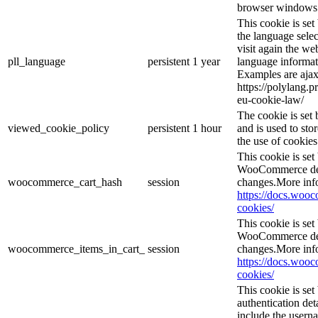
browser windows 
This cookie is se
the language sele
visit again the web
pll_language
persistent
1 year
language informat
Examples are ajax
https://polylang.p
eu-cookie-law/
The cookie is se
viewed_cookie_policy
persistent
1 hour
and is used to sto
the use of cookies
This cookie is se
WooCommerce dete
woocommerce_cart_hash
session
changes.More inf
https://docs.wo
cookies/
This cookie is se
WooCommerce dete
woocommerce_items_in_cart_
session
changes.More inf
https://docs.wo
cookies/
This cookie is set
authentication det
include the usern