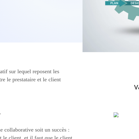
tif sur lequel reposent les
le prestataire et le client
V
.
 collaborative soit un succès :
le client, et il faut que le client