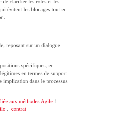
e clarifier les rôles et les
i évitent les blocages tout en
on.
le, reposant sur un dialogue
ositions spécifiques, en
es légitimes en termes de support
re implication dans le processus
diée aux méthodes Agile
!
ile
,
contrat