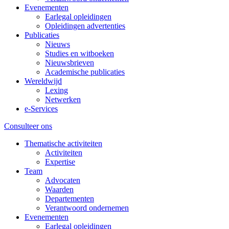
Evenementen
Earlegal opleidingen
Opleidingen advertenties
Publicaties
Nieuws
Studies en witboeken
Nieuwsbrieven
Academische publicaties
Wereldwijd
Lexing
Netwerken
e-Services
Consulteer ons
Thematische activiteiten
Activiteiten
Expertise
Team
Advocaten
Waarden
Departementen
Verantwoord ondernemen
Evenementen
Earlegal opleidingen