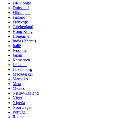
DR Congo
Duitsland
Filippijnen
Finland
Frankrijk
Griekenland
Hong Kong
Hongarije
India (Bharat)
Italië
Ivoorkust
Japan
Kameroen
Libanon
Luxemburg
Madagaskar
Marokko
Meta
Mexico
Nieuw-Zeeland
Niger
Nigeria
Noorwegen
Portugal
Roemenië