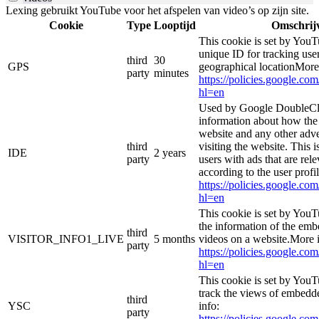
Lexing gebruikt YouTube voor het afspelen van video’s op zijn site.
Cookie
Type
Looptijd
Omschrij
This cookie is set by YouT
unique ID for tracking user
third
30
GPS
geographical locationMore
party
minutes
https://policies.google.co
hl=en
Used by Google DoubleCli
information about how the 
website and any other adve
third
visiting the website. This i
IDE
2 years
party
users with ads that are rel
according to the user profi
https://policies.google.co
hl=en
This cookie is set by YouT
the information of the e
third
VISITOR_INFO1_LIVE
5 months
videos on a website.More i
party
https://policies.google.co
hl=en
This cookie is set by YouT
track the views of embed
third
YSC
info:
party
https://policies.google.co