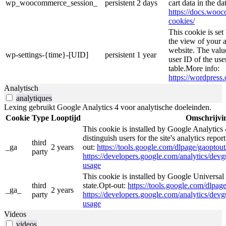
wp_woocommerce_session_
persistent
2 days
cart data in the d
https://docs.wo
cookies/
This cookie is se
the view of your a
website. The valu
wp-settings-{time}-[UID]
persistent
1 year
user ID of the use
table.More info:
https://wordpress.
Analytisch
analytiques
Lexing gebruikt Google Analytics 4 voor analytische doeleinden.
Cookie
Type
Looptijd
Omschrijvi
This cookie is installed by Google Analytics 
distinguish users for the site's analytics repor
third
_ga
2 years
out:
https://tools.google.com/dlpage/gaoptout
party
https://developers.google.com/analytics/devgu
usage
This cookie is installed by Google Universal 
third
state.Opt-out:
https://tools.google.com/dlpag
_ga_
2 years
party
https://developers.google.com/analytics/devgu
usage
Videos
videos