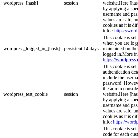
wordpress_[hash]
session
website.Here [hash
by applying a spec
username and passw
values are safe, a
cookies as it is d
info :
https://word
This cookie is set
when you are logg
wordpress_logged_in_[hash]
persistent
14 days
maintained on the
logged in.More in
https://wordpress.
This cookie is set
authentication det
include the usern
password. However,
the admin console
wordpress_test_cookie
session
website.Here [hash
by applying a spec
username and passw
values are safe, a
cookies as it is d
info:
https://wordp
This cookie is se
code for each cust