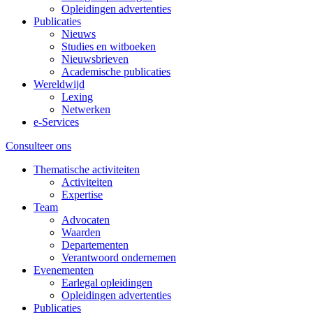
Opleidingen advertenties
Publicaties
Nieuws
Studies en witboeken
Nieuwsbrieven
Academische publicaties
Wereldwijd
Lexing
Netwerken
e-Services
Consulteer ons
Thematische activiteiten
Activiteiten
Expertise
Team
Advocaten
Waarden
Departementen
Verantwoord ondernemen
Evenementen
Earlegal opleidingen
Opleidingen advertenties
Publicaties