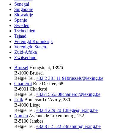
Senegal
Singapore
Slowakije
Spanje
Sweden
Tschechien
Tsjaad
Verenigd Koninkrijk
Verenigde Staten
Zuid-Afrika
Zwitserland
Brussel
Hoogstraat, 139/6
B-1000 Brussel
België
Tel.
+32 2 381 11 91
brussels@lexing.be
Charleroi
Rue Destrée, 68
B-6001 Charleroi
België
Tel.
+3271555308
charleroi@lexing.be
Luik
Boulevard d’Avroy, 280
B-4000 Liège
België
Tel.
+32 4 229 20 10
liege@lexing.be
Namen
Avenue de Luxembourg, 152
B-5100 Jambes
België
Tel.
+32 81 21 22 23
namur@lexing.be