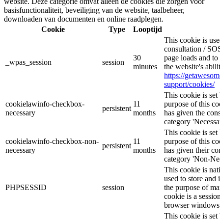
website. Deze categorie omvat alleen de cookies die zorgen voor
basisfunctionaliteit, beveiliging van de website, taalbeheer,
downloaden van documenten en online raadplegen.
Cookie
Type
Looptijd
This cookie is u
consultation / SOS
30
page loads and to 
_wpas_session
session
minutes
the website's abil
https://getaweso
support/cookies/
This cookie is s
cookielawinfo-checkbox-
11
purpose of this co
persistent
necessary
months
has given the cons
category 'Necessar
This cookie is s
cookielawinfo-checkbox-non-
11
purpose of this co
persistent
necessary
months
has given their co
category 'Non-Nec
This cookie is nat
used to store and 
PHPSESSID
session
the purpose of ma
cookie is a sessio
browser windows 
This cookie is se