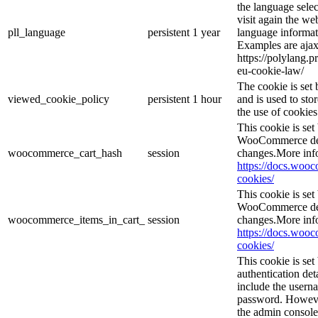
the language sele
visit again the web
pll_language
persistent
1 year
language informat
Examples are ajax
https://polylang.p
eu-cookie-law/
The cookie is se
viewed_cookie_policy
persistent
1 hour
and is used to sto
the use of cookies
This cookie is se
WooCommerce dete
woocommerce_cart_hash
session
changes.More inf
https://docs.wo
cookies/
This cookie is se
WooCommerce dete
woocommerce_items_in_cart_
session
changes.More inf
https://docs.wo
cookies/
This cookie is set
authentication det
include the usern
password. However,
the admin console