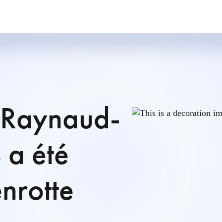
 Raynaud-
a été
enrotte