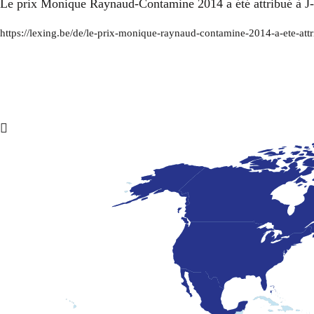
Le prix Monique Raynaud-Contamine 2014 a été attribué à J-
https://lexing.be/de/le-prix-monique-raynaud-contamine-2014-a-ete-attri