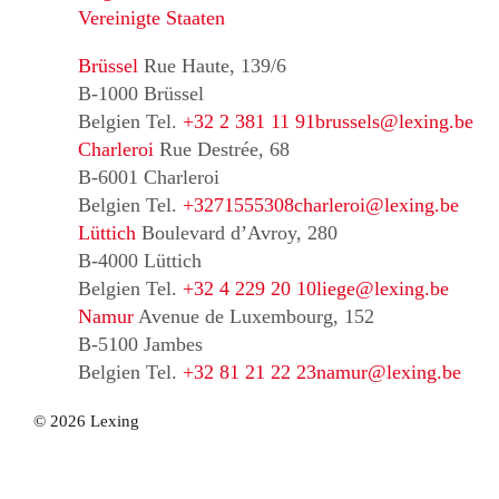
Vereinigte Staaten
Brüssel
Rue Haute, 139/6
B-1000 Brüssel
Belgien
Tel.
+32 2 381 11 91
brussels@lexing.be
Charleroi
Rue Destrée, 68
B-6001 Charleroi
Belgien
Tel.
+3271555308
charleroi@lexing.be
Lüttich
Boulevard d’Avroy, 280
B-4000 Lüttich
Belgien
Tel.
+32 4 229 20 10
liege@lexing.be
Namur
Avenue de Luxembourg, 152
B-5100 Jambes
Belgien
Tel.
+32 81 21 22 23
namur@lexing.be
© 2026 Lexing