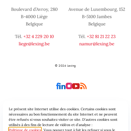
Boulevard d’Avroy, 280
Avenue de Luxembourg, 152
B-4000 Liège
B-5100 Jambes
Belgique
Belgique
Tél.
+32 4 229 20 10
Tél.
+32 81 21 22 23
liege@lexing.be
namur@lexing.be
© 2026 Lexing
Le présent site Internet utilise des cookies. Certains cookies sont
Plan du site
Conditions générales
nécessaires au bon fonctionnement du site Internet et ne peuvent
être refusés si vous souhaitez visiter ce site. D'autres cookies sont
utilisés à des fins de lecture de vidéos et d'analyse :
Protection des données & Cookies
Politique de cookies
. Vous pouvez tout à fait les refuser si vous le