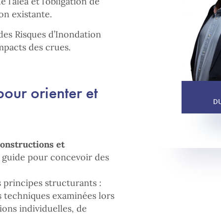
l’aléa et l’obligation de
on existante.
 des Risques d’Inondation
impacts des crues.
pour orienter et
D
onstructions et
 guide pour concevoir des
s principes structurants :
ses techniques examinées lors
ions individuelles, de