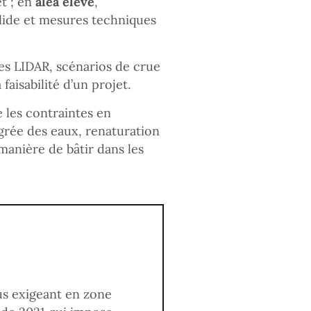
et ; en
aléa élevé
,
solide et mesures techniques
es LIDAR, scénarios de crue
aisabilité d’un projet.
e les contraintes en
grée des eaux, renaturation
manière de bâtir dans les
us exigeant en zone