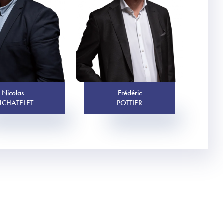
Nicolas
Frédéric
UCHATELET
POTTIER