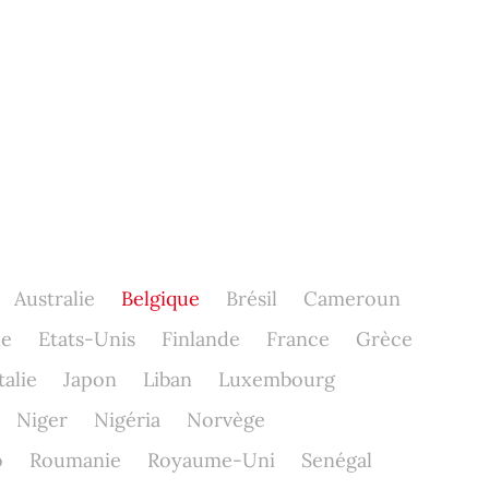
Australie
Belgique
Brésil
Cameroun
ne
Etats-Unis
Finlande
France
Grèce
talie
Japon
Liban
Luxembourg
Niger
Nigéria
Norvège
o
Roumanie
Royaume-Uni
Senégal