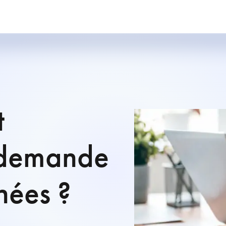
t
 demande
nées ?