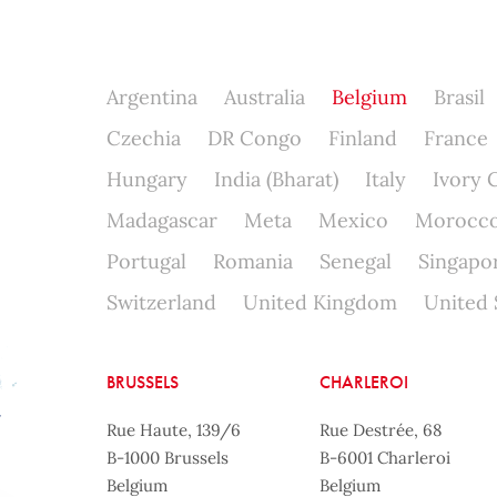
Argentina
Australia
Belgium
Brasil
Czechia
DR Congo
Finland
France
Hungary
India (Bharat)
Italy
Ivory 
Madagascar
Meta
Mexico
Morocc
Portugal
Romania
Senegal
Singapo
Switzerland
United Kingdom
United 
BRUSSELS
CHARLEROI
Rue Haute, 139/6
Rue Destrée, 68
B-1000 Brussels
B-6001 Charleroi
Belgium
Belgium