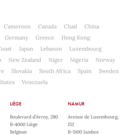
Cameroon
Canada
Chad
China
Germany
Greece
Hong Kong
Coast
Japan
Lebanon
Luxembourg
o
New Zealand
Niger
Nigeria
Norway
re
Slovakia
South Africa
Spain
Sweden
States
Venezuela
LIÈGE
NAMUR
Boulevard d’Avroy, 280
Avenue de Luxembourg,
B-4000 Liège
152
Belgium
B-5100 Jambes