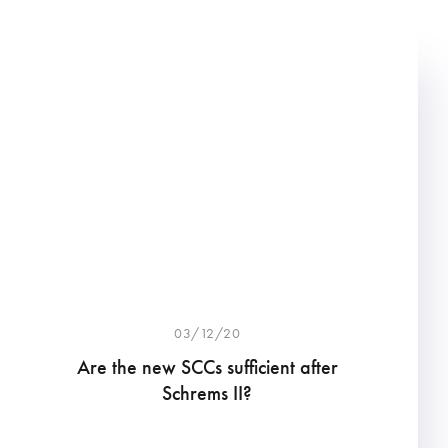
03/12/20
Are the new SCCs sufficient after
Schrems II?