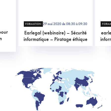
29 mai 2020 de 08:30 à 09:30
FORMATION
FORM
pour
Earlegal (webinaire) – Sécurité
earl
en
informatique – Piratage éthique
infor