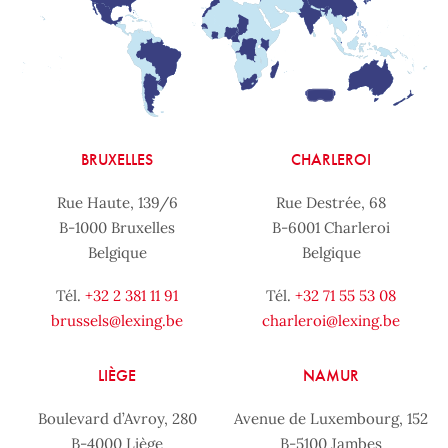
BRUXELLES
CHARLEROI
Rue Haute, 139/6
Rue Destrée, 68
B-1000 Bruxelles
B-6001 Charleroi
Belgique
Belgique
Tél.
+32 2 381 11 91
Tél.
+32 71 55 53 08
brussels@lexing.be
charleroi@lexing.be
LIÈGE
NAMUR
Boulevard d’Avroy, 280
Avenue de Luxembourg, 152
B-4000 Liège
B-5100 Jambes