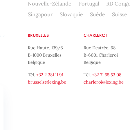
Nouvelle-Zélande
Portugal
RD Cong
Singapour
Slovaquie
Suède
Suisse
BRUXELLES
CHARLEROI
Rue Haute, 139/6
Rue Destrée, 68
B-1000 Bruxelles
B-6001 Charleroi
Belgique
Belgique
Tél.
+32 2 381 11 91
Tél.
+32 71 55 53 08
brussels@lexing.be
charleroi@lexing.be