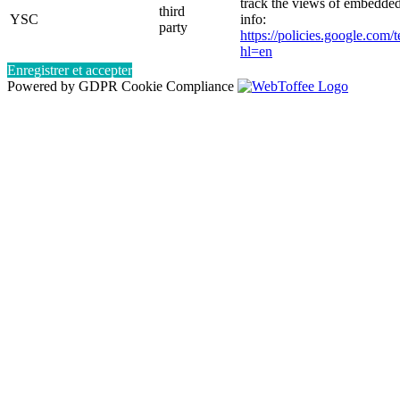
track the views of embedde
third
YSC
info:
party
https://policies.google.com/
hl=en
Enregistrer et accepter
Powered by GDPR Cookie Compliance