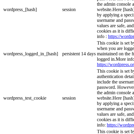
the admin console a
wordpress_[hash]
session
website.Here [hash] 
by applying a speci
username and passwo
values are safe, an
cookies as it is dif
info :
https://wordpr
This cookie is set 
when you are logge
wordpress_logged_in_[hash]
persistent
14 days
maintained on the f
logged in.More info
https://wordpress.or
This cookie is set b
authentication detai
include the userna
password. However, 
the admin console a
wordpress_test_cookie
session
website.Here [hash] 
by applying a speci
username and passwo
values are safe, an
cookies as it is dif
info:
https://wordpr
This cookie is set