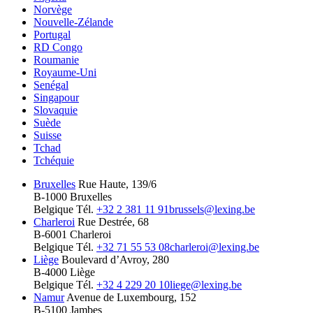
Norvège
Nouvelle-Zélande
Portugal
RD Congo
Roumanie
Royaume-Uni
Senégal
Singapour
Slovaquie
Suède
Suisse
Tchad
Tchéquie
Bruxelles
Rue Haute, 139/6
B-1000 Bruxelles
Belgique
Tél.
+32 2 381 11 91
brussels@lexing.be
Charleroi
Rue Destrée, 68
B-6001 Charleroi
Belgique
Tél.
+32 71 55 53 08
charleroi@lexing.be
Liège
Boulevard d’Avroy, 280
B-4000 Liège
Belgique
Tél.
+32 4 229 20 10
liege@lexing.be
Namur
Avenue de Luxembourg, 152
B-5100 Jambes