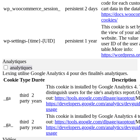
code for each custo
wp_woocommerce_session_
persistent
2 days
cart data in the da
https://docs.woo
cookies/
This cookie is set 
the view of your ad
website. The value 
wp-settings-{time}-[UID]
persistent
1 year
user ID of the user 
table.More info:
https://wordpress.or
Analytiques
analytiques
Lexing utilise Google Analytics 4 pour des finalités analytiques.
Cookie
Type
Durée
Description
This cookie is installed by Google Analytics 4. 
distinguish users for the site's analytics report.O
third
2
_ga
out:
https://tools.google.com/dlpage/gaoptout/
Mo
party
years
https://developers.google.com/analytics/devguide
usage
This cookie is installed by Google Analytics 4 to
third
2
out:
https://tools.google.com/dlpage/gaoptout/
Mo
_ga_
party
years
https://developers.google.com/analytics/devguide
usage
Vidéos