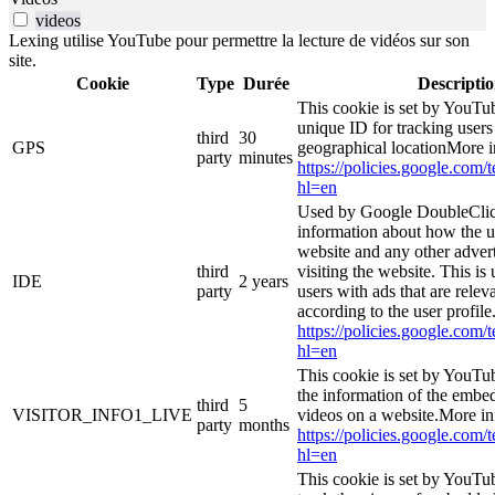
videos
Lexing utilise YouTube pour permettre la lecture de vidéos sur son
site.
Cookie
Type
Durée
Descripti
This cookie is set by YouTub
unique ID for tracking users
third
30
GPS
geographical locationMore i
party
minutes
https://policies.google.com/
hl=en
Used by Google DoubleClic
information about how the u
website and any other adver
third
visiting the website. This is
IDE
2 years
party
users with ads that are relev
according to the user profil
https://policies.google.com/
hl=en
This cookie is set by YouTu
the information of the emb
third
5
VISITOR_INFO1_LIVE
videos on a website.More in
party
months
https://policies.google.com/
hl=en
This cookie is set by YouTub