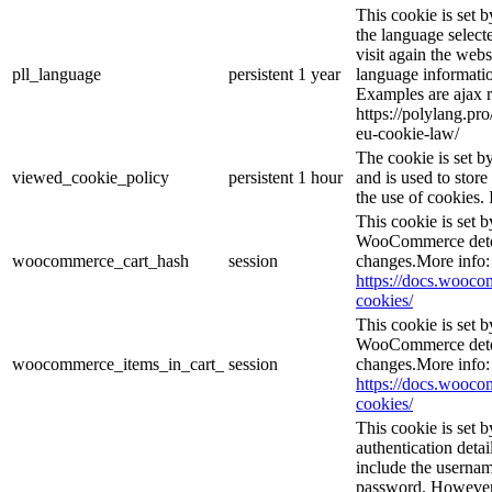
This cookie is set 
the language selec
visit again the webs
pll_language
persistent
1 year
language informatio
Examples are ajax r
https://polylang.pr
eu-cookie-law/
The cookie is set 
viewed_cookie_policy
persistent
1 hour
and is used to stor
the use of cookies. 
This cookie is set
WooCommerce deter
woocommerce_cart_hash
session
changes.More info:
https://docs.woo
cookies/
This cookie is set
WooCommerce deter
woocommerce_items_in_cart_
session
changes.More info:
https://docs.woo
cookies/
This cookie is set b
authentication detai
include the userna
password. However, 