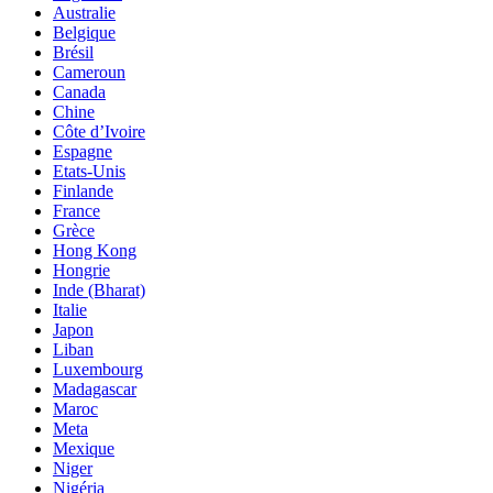
Australie
Belgique
Brésil
Cameroun
Canada
Chine
Côte d’Ivoire
Espagne
Etats-Unis
Finlande
France
Grèce
Hong Kong
Hongrie
Inde (Bharat)
Italie
Japon
Liban
Luxembourg
Madagascar
Maroc
Meta
Mexique
Niger
Nigéria