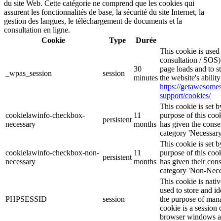
du site Web. Cette catégorie ne comprend que les cookies qui
assurent les fonctionnalités de base, la sécurité du site Internet, la
gestion des langues, le téléchargement de documents et la
consultation en ligne.
Cookie
Type
Durée
This cookie is use
consultation / SOS)
30
page loads and to s
_wpas_session
session
minutes
the website's abilit
https://getawesom
support/cookies/
This cookie is set
cookielawinfo-checkbox-
11
purpose of this cook
persistent
necessary
months
has given the conse
category 'Necessary
This cookie is set
cookielawinfo-checkbox-non-
11
purpose of this cook
persistent
necessary
months
has given their con
category 'Non-Nece
This cookie is nati
used to store and id
PHPSESSID
session
the purpose of mana
cookie is a session 
browser windows ar