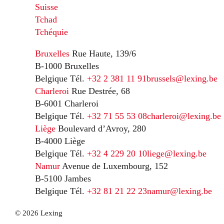
Suisse
Tchad
Tchéquie
Bruxelles
Rue Haute, 139/6
B-1000 Bruxelles
Belgique
Tél.
+32 2 381 11 91
brussels@lexing.be
Charleroi
Rue Destrée, 68
B-6001 Charleroi
Belgique
Tél.
+32 71 55 53 08
charleroi@lexing.be
Liège
Boulevard d’Avroy, 280
B-4000 Liège
Belgique
Tél.
+32 4 229 20 10
liege@lexing.be
Namur
Avenue de Luxembourg, 152
B-5100 Jambes
Belgique
Tél.
+32 81 21 22 23
namur@lexing.be
© 2026 Lexing