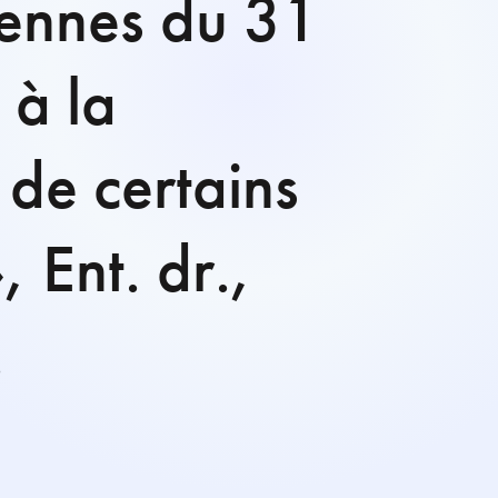
éennes du 31
 à la
 de certains
 Ent. dr.,
.