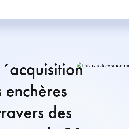
d´acquisition
s enchères
travers des