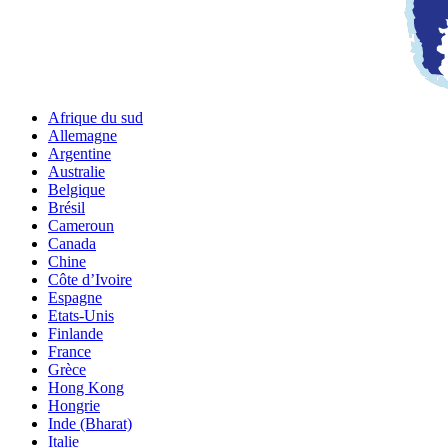
Afrique du sud
Allemagne
Argentine
Australie
Belgique
Brésil
Cameroun
Canada
Chine
Côte d’Ivoire
Espagne
Etats-Unis
Finlande
France
Grèce
Hong Kong
Hongrie
Inde (Bharat)
Italie