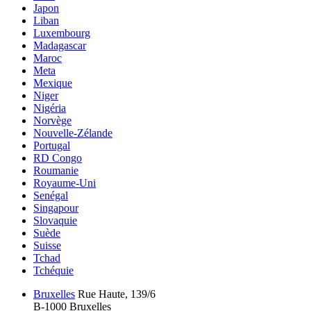
Japon
Liban
Luxembourg
Madagascar
Maroc
Meta
Mexique
Niger
Nigéria
Norvège
Nouvelle-Zélande
Portugal
RD Congo
Roumanie
Royaume-Uni
Senégal
Singapour
Slovaquie
Suède
Suisse
Tchad
Tchéquie
Bruxelles
Rue Haute, 139/6
B-1000 Bruxelles