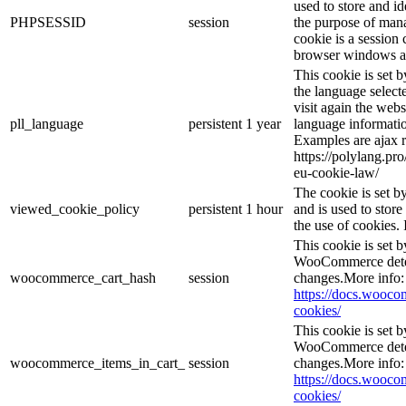
used to store and id
PHPSESSID
session
the purpose of mana
cookie is a session 
browser windows ar
This cookie is set 
the language selec
visit again the webs
pll_language
persistent
1 year
language informatio
Examples are ajax r
https://polylang.pr
eu-cookie-law/
The cookie is set 
viewed_cookie_policy
persistent
1 hour
and is used to stor
the use of cookies. 
This cookie is set
WooCommerce deter
woocommerce_cart_hash
session
changes.More info:
https://docs.woo
cookies/
This cookie is set
WooCommerce deter
woocommerce_items_in_cart_
session
changes.More info:
https://docs.woo
cookies/