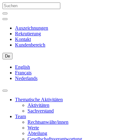
Auszeichnungen
Rekrutierung
Kontakt
Kundenbereich
De
English
Français
Nederlands
Thematische Aktivitäten
Aktivitäten
Sachverstand
Team
Rechtsanwälte/innen
Werte
Abteilung
Gesellschaftsverantwortung