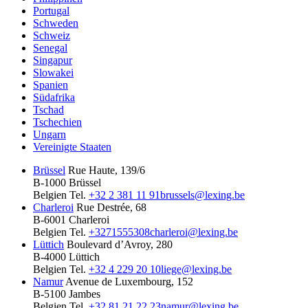
Portugal
Schweden
Schweiz
Senegal
Singapur
Slowakei
Spanien
Südafrika
Tschad
Tschechien
Ungarn
Vereinigte Staaten
Brüssel
Rue Haute, 139/6
B-1000 Brüssel
Belgien
Tel.
+32 2 381 11 91
brussels@lexing.be
Charleroi
Rue Destrée, 68
B-6001 Charleroi
Belgien
Tel.
+3271555308
charleroi@lexing.be
Lüttich
Boulevard d’Avroy, 280
B-4000 Lüttich
Belgien
Tel.
+32 4 229 20 10
liege@lexing.be
Namur
Avenue de Luxembourg, 152
B-5100 Jambes
Belgien
Tel.
+32 81 21 22 23
namur@lexing.be