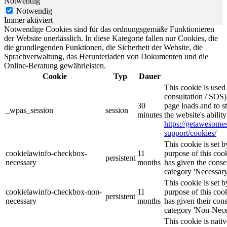
Notwendig
Notwendig
Immer aktiviert
Notwendige Cookies sind für das ordnungsgemäße Funktionieren
der Website unerlässlich. In diese Kategorie fallen nur Cookies, die
die grundlegenden Funktionen, die Sicherheit der Website, die
Sprachverwaltung, das Herunterladen von Dokumenten und die
Online-Beratung gewährleisten.
Cookie
Typ
Dauer
This cookie is use
consultation / SOS)
30
page loads and to s
_wpas_session
session
minutes
the website's abilit
https://getawesom
support/cookies/
This cookie is set
cookielawinfo-checkbox-
11
purpose of this cook
persistent
necessary
months
has given the conse
category 'Necessary
This cookie is set
cookielawinfo-checkbox-non-
11
purpose of this cook
persistent
necessary
months
has given their con
category 'Non-Nece
This cookie is nati