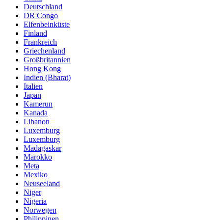
Deutschland
DR Congo
Elfenbeinküste
Finland
Frankreich
Griechenland
Großbritannien
Hong Kong
Indien (Bharat)
Italien
Japan
Kamerun
Kanada
Libanon
Luxemburg
Luxemburg
Madagaskar
Marokko
Meta
Mexiko
Neuseeland
Niger
Nigeria
Norwegen
Philippinen