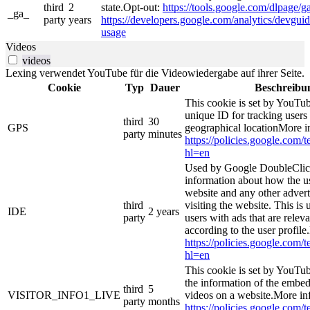
third
2
state.Opt-out:
https://tools.google.com/dlpage/g
_ga_
party
years
https://developers.google.com/analytics/devguide
usage
Videos
videos
Lexing verwendet YouTube für die Videowiedergabe auf ihrer Seite.
Cookie
Typ
Dauer
Beschreibu
This cookie is set by YouTub
unique ID for tracking users
third
30
GPS
geographical locationMore i
party
minutes
https://policies.google.com/
hl=en
Used by Google DoubleClick
information about how the us
website and any other adver
third
visiting the website. This is 
IDE
2 years
party
users with ads that are relev
according to the user profile
https://policies.google.com/
hl=en
This cookie is set by YouTub
the information of the emb
third
5
VISITOR_INFO1_LIVE
videos on a website.More in
party
months
https://policies.google.com/