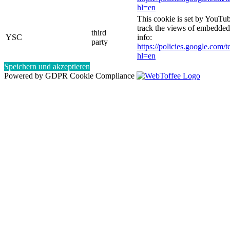
hl=en
This cookie is set by YouTub
track the views of embedde
third
YSC
info:
party
https://policies.google.com/
hl=en
Speichern und akzeptieren
Powered by GDPR Cookie Compliance