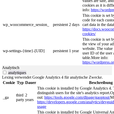
values are safe, an
cookies as it is dif
info:
https://wordpr
This cookie is set
code for each custo
wp_woocommerce_session_
persistent
2 days
cart data in the da
https://docs.woo
cookies/
This cookie is set 
the view of your ad
website. The value 
wp-settings-{time}-[UID]
persistent
1 year
user ID of the user 
table.More info:
https://wordpress.or
Analytisch
analytiques
Lexing verwendet Google Analytics 4 für analytische Zwecke.
Cookie
Typ
Dauer
Beschreibung
This cookie is installed by Google Analytics 4. 
distinguish users for the site's analytics report.O
third
2
_ga
out:
https://tools.google.com/dlpage/gaoptout/
Mo
party
years
https://developers.google.com/analytics/devguide
usage
This cookie is installed by Google Universal Ana