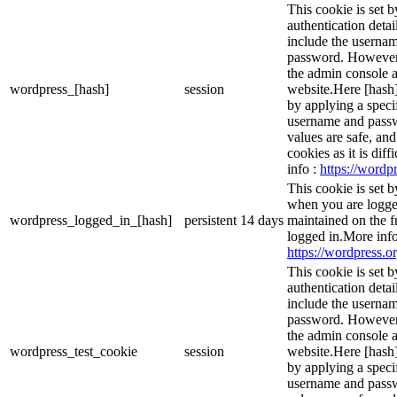
This cookie is set b
authentication detai
include the userna
password. However, 
the admin console a
wordpress_[hash]
session
website.Here [hash] 
by applying a speci
username and passwo
values are safe, an
cookies as it is dif
info :
https://wordpr
This cookie is set 
when you are logge
wordpress_logged_in_[hash]
persistent
14 days
maintained on the f
logged in.More info
https://wordpress.or
This cookie is set b
authentication detai
include the userna
password. However, 
the admin console a
wordpress_test_cookie
session
website.Here [hash] 
by applying a speci
username and passwo