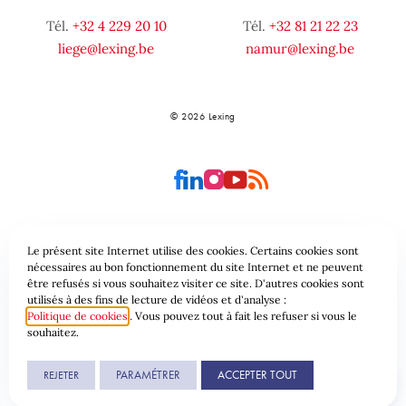
Tél.
+32 4 229 20 10
Tél.
+32 81 21 22 23
liege@lexing.be
namur@lexing.be
© 2026 Lexing
Le présent site Internet utilise des cookies. Certains cookies sont
Plan du site
Conditions générales
nécessaires au bon fonctionnement du site Internet et ne peuvent
être refusés si vous souhaitez visiter ce site. D'autres cookies sont
utilisés à des fins de lecture de vidéos et d'analyse :
Protection des données & Cookies
Politique de cookies
. Vous pouvez tout à fait les refuser si vous le
souhaitez.
Une réalisation de
PARAMÉTRER
ACCEPTER TOUT
REJETER