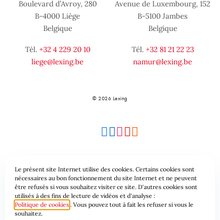
Boulevard d’Avroy, 280
Avenue de Luxembourg, 152
B-4000 Liège
B-5100 Jambes
Belgique
Belgique
Tél.
+32 4 229 20 10
Tél.
+32 81 21 22 23
liege@lexing.be
namur@lexing.be
© 2026 Lexing
Le présent site Internet utilise des cookies. Certains cookies sont
Plan du site
Conditions générales
nécessaires au bon fonctionnement du site Internet et ne peuvent
être refusés si vous souhaitez visiter ce site. D'autres cookies sont
utilisés à des fins de lecture de vidéos et d'analyse :
Protection des données & Cookies
Politique de cookies
. Vous pouvez tout à fait les refuser si vous le
souhaitez.