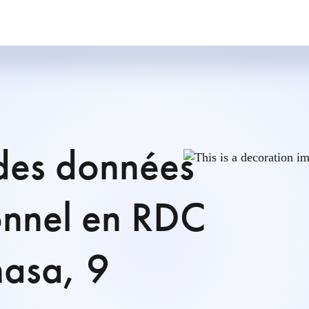
 des données
onnel en RDC
hasa, 9