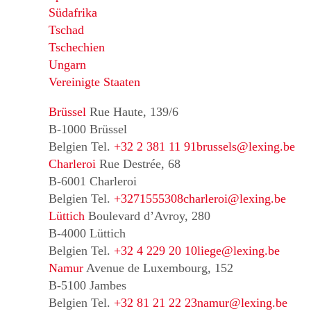
Südafrika
Tschad
Tschechien
Ungarn
Vereinigte Staaten
Brüssel
Rue Haute, 139/6
B-1000 Brüssel
Belgien
Tel.
+32 2 381 11 91
brussels@lexing.be
Charleroi
Rue Destrée, 68
B-6001 Charleroi
Belgien
Tel.
+3271555308
charleroi@lexing.be
Lüttich
Boulevard d’Avroy, 280
B-4000 Lüttich
Belgien
Tel.
+32 4 229 20 10
liege@lexing.be
Namur
Avenue de Luxembourg, 152
B-5100 Jambes
Belgien
Tel.
+32 81 21 22 23
namur@lexing.be