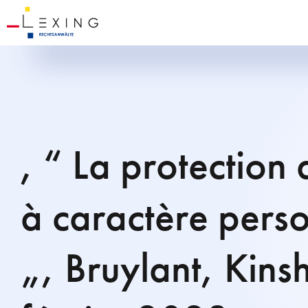
, “ La protection
à caractère pers
„, Bruylant, Kins