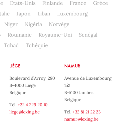
ne
Etats-Unis
Finlande
France
Grèce
talie
Japon
Liban
Luxembourg
Niger
Nigéria
Norvège
o
Roumanie
Royaume-Uni
Senégal
Tchad
Tchéquie
LIÈGE
NAMUR
Boulevard d’Avroy, 280
Avenue de Luxembourg,
B-4000 Liège
152
Belgique
B-5100 Jambes
Belgique
Tél.
+32 4 229 20 10
liege@lexing.be
Tél.
+32 81 21 22 23
namur@lexing.be