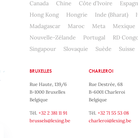
Canada
Chine
Côte d’Ivoire
Espag
Hong Kong
Hongrie
Inde (Bharat)
I
Madagascar
Maroc
Meta
Mexique
Nouvelle-Zélande
Portugal
RD Cong
Singapour
Slovaquie
Suède
Suisse
BRUXELLES
CHARLEROI
Rue Haute, 139/6
Rue Destrée, 68
B-1000 Bruxelles
B-6001 Charleroi
Belgique
Belgique
Tél.
+32 2 381 11 91
Tél.
+32 71 55 53 08
brussels@lexing.be
charleroi@lexing.be