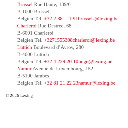
Brüssel
Rue Haute, 139/6
B-1000 Brüssel
Belgien
Tel.
+32 2 381 11 91
brussels@lexing.be
Charleroi
Rue Destrée, 68
B-6001 Charleroi
Belgien
Tel.
+3271555308
charleroi@lexing.be
Lüttich
Boulevard d’Avroy, 280
B-4000 Lüttich
Belgien
Tel.
+32 4 229 20 10
liege@lexing.be
Namur
Avenue de Luxembourg, 152
B-5100 Jambes
Belgien
Tel.
+32 81 21 22 23
namur@lexing.be
© 2026 Lexing