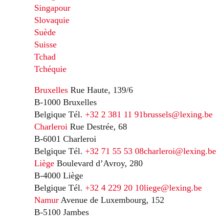
Singapour
Slovaquie
Suède
Suisse
Tchad
Tchéquie
Bruxelles
Rue Haute, 139/6
B-1000 Bruxelles
Belgique
Tél.
+32 2 381 11 91
brussels@lexing.be
Charleroi
Rue Destrée, 68
B-6001 Charleroi
Belgique
Tél.
+32 71 55 53 08
charleroi@lexing.be
Liège
Boulevard d’Avroy, 280
B-4000 Liège
Belgique
Tél.
+32 4 229 20 10
liege@lexing.be
Namur
Avenue de Luxembourg, 152
B-5100 Jambes