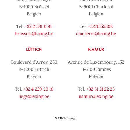
B-1000 Brüssel
B-6001 Charleroi
Belgien
Belgien
Tel.
+32 2 381 11 91
Tel.
+3271555308
brussels@lexing.be
charleroi@lexing.be
LÜTTICH
NAMUR
Boulevard d’Avroy, 280
Avenue de Luxembourg, 152
B-4000 Lüttich
B-5100 Jambes
Belgien
Belgien
Tel.
+32 4 229 20 10
Tel.
+32 81 21 22 23
liege@lexing.be
namur@lexing.be
© 2026 Lexing