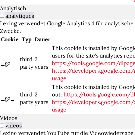
Analytisch
analytiques
Lexing verwendet Google Analytics 4 für analytische
Zwecke.
Cookie
Typ
Dauer
This cookie is installed by Googl
users for the site's analytics re
third
2
_ga
https://tools.google.com/dlpag
party
years
https://developers.google.com/a
usage
This cookie is installed by Googl
third
2
out:
https://tools.google.com/
_ga_
party
years
https://developers.google.com/a
usage
Videos
videos
Lexing verwendet YouTube für die Videowiedergabe