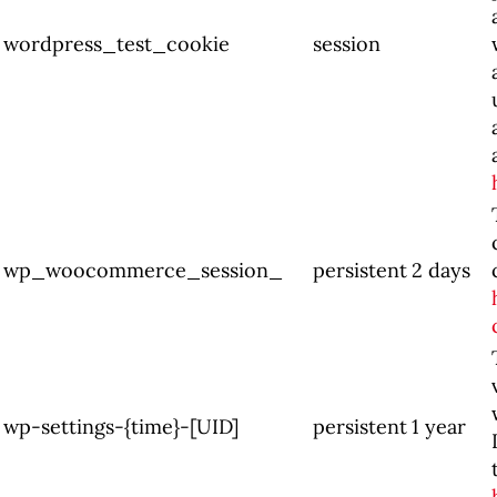
wordpress_test_cookie
session
wp_woocommerce_session_
persistent
2 days
wp-settings-{time}-[UID]
persistent
1 year