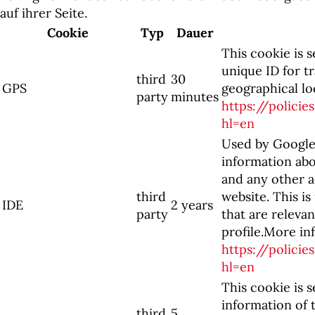
auf ihrer Seite.
Cookie
Typ
Dauer
This cookie is 
unique ID for t
third
30
GPS
geographical lo
party
minutes
https://polici
hl=en
Used by Google
information abo
and any other a
third
website. This is
IDE
2 years
party
that are releva
profile.More inf
https://polici
hl=en
This cookie is 
information of
third
5