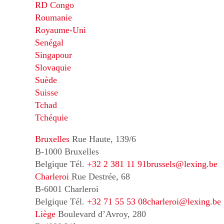
RD Congo
Roumanie
Royaume-Uni
Senégal
Singapour
Slovaquie
Suède
Suisse
Tchad
Tchéquie
Bruxelles
Rue Haute, 139/6
B-1000 Bruxelles
Belgique
Tél.
+32 2 381 11 91
brussels@lexing.be
Charleroi
Rue Destrée, 68
B-6001 Charleroi
Belgique
Tél.
+32 71 55 53 08
charleroi@lexing.be
Liège
Boulevard d’Avroy, 280