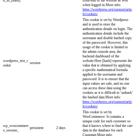
d_in_[hash]
front-end of the website as well
when logged in.More info:
https://wordpress.org/support/artic
le/cookies/
This cookie is set by Wordpress
and is used to store the
authentication details on login. The
authentication details include the
username and double hashed copy
of the password. However, this
usage of the cookie is limited to
the admin console area, the
backend dashboard of the
wordpress_test_c
website.Here [hash] represents the
session
ookie
value that is obtained by applying
a specific mathematical formula
applied to the username and
password. It is to ensure that the
input values are safe, and no one
can access these data using the
cookies as it is difficult to ‘unhash’
the hashed data.More info:
https://wordpress.org/support/artic
le/cookies/
This cookie is set by
WooCommerce. It contains a
unique code for each customer so
wp_woocommerc
that it knows where to find the cart
persistent
2 days
e_session_
data in the database for each
Customer.More info: