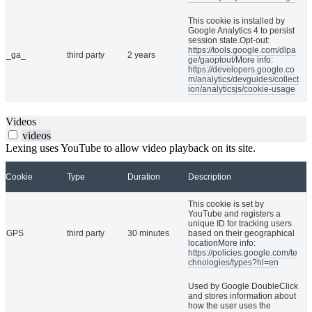
This cookie is installed by
Google Analytics 4 to persist
session state.Opt-out:
https://tools.google.com/dlpa
_ga_
third party
2 years
ge/gaoptout/
More info:
https://developers.google.co
m/analytics/devguides/collect
ion/analyticsjs/cookie-usage
Videos
videos
Lexing uses YouTube to allow video playback on its site.
Cookie
Type
Duration
Description
This cookie is set by
YouTube and registers a
unique ID for tracking users
GPS
third party
30 minutes
based on their geographical
locationMore info:
https://policies.google.com/te
chnologies/types?hl=en
Used by Google DoubleClick
and stores information about
how the user uses the