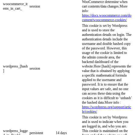
WooCommerce determine when
woocommerce_it
session
cart contents/data changes.More
ems_in_cart_
info:
https://docs.woocommerce.com/do
cument/woocommerce-cookies/
This cookie is set by Wordpress
and is used to store the
authentication details on login. The
authentication details include the
username and double hashed copy
of the password. However, this
usage of the cookie is limited to
the admin console area, the
backend dashboard of the
wordpress_[hash
website.Here [hash] represents the
session
]
value that is obtained by applying
a specific mathematical formula
applied to the username and
password. It is to ensure that the
input values are safe, and no one
can access these data using the
cookies as it is difficult to ‘unhash’
the hashed data.More info :
https://wordpress.org/support/artic
le/cookies/
This cookie is set by Wordpress
and is used to indicate when you
are logged in, and who you are.
wordpress_logge
This cookie is maintained on the
persistent
14 days