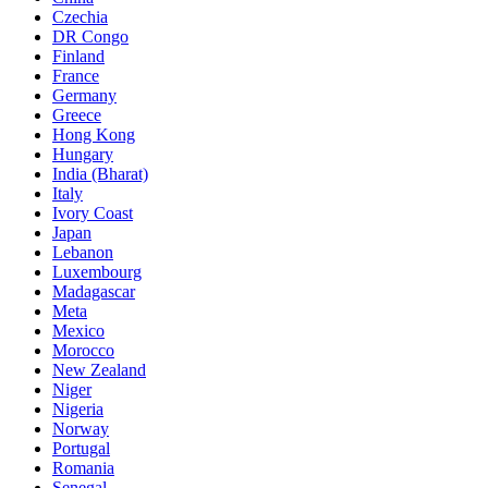
Czechia
DR Congo
Finland
France
Germany
Greece
Hong Kong
Hungary
India (Bharat)
Italy
Ivory Coast
Japan
Lebanon
Luxembourg
Madagascar
Meta
Mexico
Morocco
New Zealand
Niger
Nigeria
Norway
Portugal
Romania
Senegal