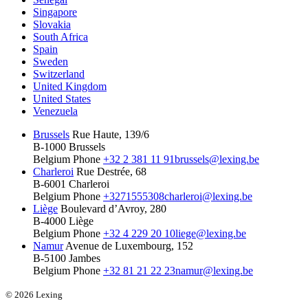
Singapore
Slovakia
South Africa
Spain
Sweden
Switzerland
United Kingdom
United States
Venezuela
Brussels
Rue Haute, 139/6
B-1000 Brussels
Belgium
Phone
+32 2 381 11 91
brussels@lexing.be
Charleroi
Rue Destrée, 68
B-6001 Charleroi
Belgium
Phone
+3271555308
charleroi@lexing.be
Liège
Boulevard d’Avroy, 280
B-4000 Liège
Belgium
Phone
+32 4 229 20 10
liege@lexing.be
Namur
Avenue de Luxembourg, 152
B-5100 Jambes
Belgium
Phone
+32 81 21 22 23
namur@lexing.be
© 2026 Lexing