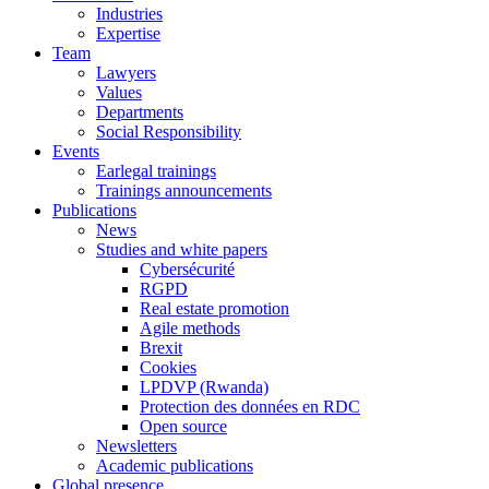
Industries
Expertise
Team
Lawyers
Values
Departments
Social Responsibility
Events
Earlegal trainings
Trainings announcements
Publications
News
Studies and white papers
Cybersécurité
RGPD
Real estate promotion
Agile methods
Brexit
Cookies
LPDVP (Rwanda)
Protection des données en RDC
Open source
Newsletters
Academic publications
Global presence