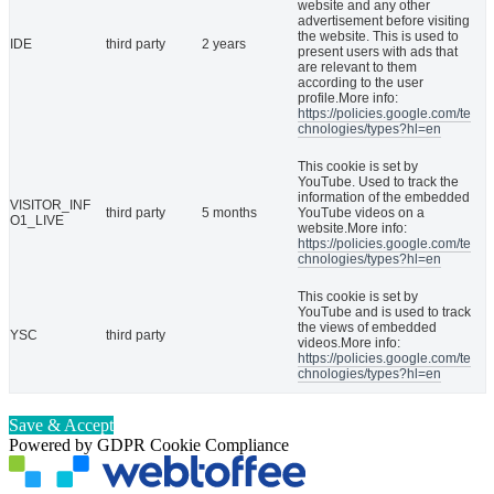
website and any other
advertisement before visiting
the website. This is used to
IDE
third party
2 years
present users with ads that
are relevant to them
according to the user
profile.More info:
https://policies.google.com/te
chnologies/types?hl=en
This cookie is set by
YouTube. Used to track the
information of the embedded
VISITOR_INF
third party
5 months
YouTube videos on a
O1_LIVE
website.More info:
https://policies.google.com/te
chnologies/types?hl=en
This cookie is set by
YouTube and is used to track
the views of embedded
YSC
third party
videos.More info:
https://policies.google.com/te
chnologies/types?hl=en
Save & Accept
Powered by GDPR Cookie Compliance