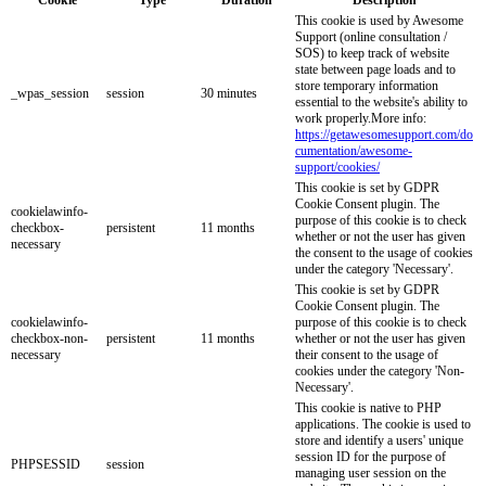
Cookie
Type
Duration
Description
This cookie is used by Awesome
Support (online consultation /
SOS) to keep track of website
state between page loads and to
store temporary information
_wpas_session
session
30 minutes
essential to the website's ability to
work properly.More info:
https://getawesomesupport.com/do
cumentation/awesome-
support/cookies/
This cookie is set by GDPR
Cookie Consent plugin. The
cookielawinfo-
purpose of this cookie is to check
checkbox-
persistent
11 months
whether or not the user has given
necessary
the consent to the usage of cookies
under the category 'Necessary'.
This cookie is set by GDPR
Cookie Consent plugin. The
cookielawinfo-
purpose of this cookie is to check
checkbox-non-
persistent
11 months
whether or not the user has given
necessary
their consent to the usage of
cookies under the category 'Non-
Necessary'.
This cookie is native to PHP
applications. The cookie is used to
store and identify a users' unique
session ID for the purpose of
PHPSESSID
session
managing user session on the