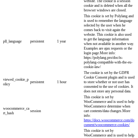
website. The cookie is a session
cookie and is deleted when all the
browser windows are closed.
This cookie is set by Polylang and
is used to remember the language
selected by the user when he
comes back to visit again the
website. This cookie is also used
to get the language information
pll_language
persistent
1 year
when not available in another way.
Examples are ajax requests or the
login page.More info:
https://polylang.pro/doc/is-
polylang-compatible-with-the-eu-
cookie-law/
The cookie is set by the GDPR
Cookie Consent plugin and is used
viewed_cookie_p
persistent
1 hour
to store whether or not user has
olicy
consented to the use of cookies. It
does not store any personal data.
This cookie is set by
WooCommerce and is used to help
WooCommerce determine when
woocommerce_ca
session
cart contents/data changes.More
rt_hash
info:
https://docs.woocommerce.com/do
cument/woocommerce-cookies/
This cookie is set by
WooCommerce and is used to help