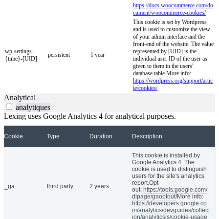
https://docs.woocommerce.com/do
cument/woocommerce-cookies/
This cookie is set by Wordpress
and is used to customize the view
of your admin interface and the
front-end of the website. The value
wp-settings-
represented by [UID] is the
persistent
1 year
{time}-[UID]
individual user ID of the user as
given to them in the users'
database table.More info:
https://wordpress.org/support/artic
le/cookies/
Analytical
analytiques
Lexing uses Google Analytics 4 for analytical purposes.
Cookie
Type
Duration
Description
This cookie is installed by
Google Analytics 4. The
cookie is used to distinguish
users for the site's analytics
report.Opt-
_ga
third party
2 years
out:
https://tools.google.com/
dlpage/gaoptout/
More info:
https://developers.google.co
m/analytics/devguides/collect
ion/analyticsjs/cookie-usage