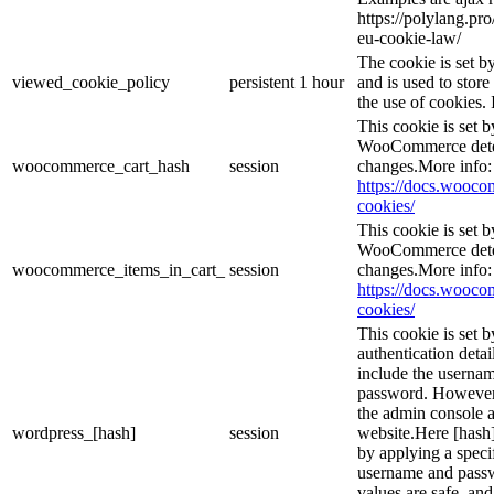
https://polylang.pr
eu-cookie-law/
The cookie is set 
viewed_cookie_policy
persistent
1 hour
and is used to stor
the use of cookies. 
This cookie is set
WooCommerce deter
woocommerce_cart_hash
session
changes.More info:
https://docs.woo
cookies/
This cookie is set
WooCommerce deter
woocommerce_items_in_cart_
session
changes.More info:
https://docs.woo
cookies/
This cookie is set b
authentication detai
include the userna
password. However, 
the admin console a
wordpress_[hash]
session
website.Here [hash] 
by applying a speci
username and passwo
values are safe, an