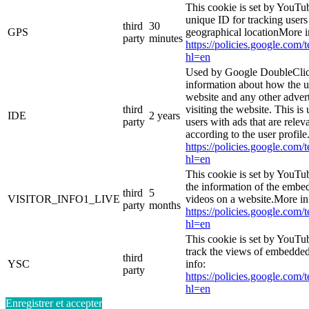
This cookie is set by YouTub
unique ID for tracking users
third
30
GPS
geographical locationMore i
party
minutes
https://policies.google.com/
hl=en
Used by Google DoubleClic
information about how the u
website and any other adver
third
visiting the website. This is
IDE
2 years
party
users with ads that are relev
according to the user profil
https://policies.google.com/
hl=en
This cookie is set by YouTu
the information of the emb
third
5
VISITOR_INFO1_LIVE
videos on a website.More in
party
months
https://policies.google.com/
hl=en
This cookie is set by YouTub
track the views of embedde
third
YSC
info:
party
https://policies.google.com/
hl=en
Enregistrer et accepter