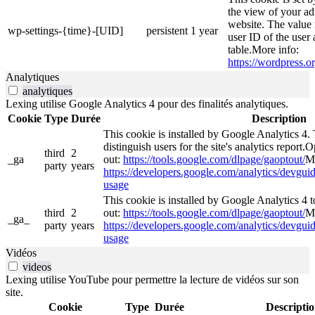
the view of your ad
website. The value 
wp-settings-{time}-[UID]
persistent
1 year
user ID of the user 
table.More info:
https://wordpress.or
Analytiques
analytiques
Lexing utilise Google Analytics 4 pour des finalités analytiques.
Cookie
Type
Durée
Description
This cookie is installed by Google Analytics 4. 
distinguish users for the site's analytics report.O
third
2
_ga
out:
https://tools.google.com/dlpage/gaoptout/
Mo
party
years
https://developers.google.com/analytics/devguide
usage
This cookie is installed by Google Analytics 4 to
third
2
out:
https://tools.google.com/dlpage/gaoptout/
Mo
_ga_
party
years
https://developers.google.com/analytics/devguide
usage
Vidéos
videos
Lexing utilise YouTube pour permettre la lecture de vidéos sur son
site.
Cookie
Type
Durée
Descripti