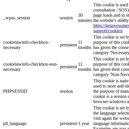
This cookie is use
consultation / SOS)
30
page loads and to s
_wpas_session
session
minutes
the website's abilit
https://getawesom
support/cookies/
This cookie is set
cookielawinfo-checkbox-
11
purpose of this cook
persistent
necessary
months
has given the conse
category 'Necessary
This cookie is set
cookielawinfo-checkbox-non-
11
purpose of this cook
persistent
necessary
months
has given their con
category 'Non-Nece
This cookie is nati
used to store and id
PHPSESSID
session
the purpose of mana
cookie is a session 
browser windows ar
This cookie is set 
the language selec
visit again the webs
pll_language
persistent
1 year
language informatio
Examples are ajax r