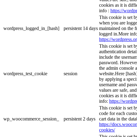
cookies as it is dif
info :
https://wordpr
This cookie is set 
when you are logge
wordpress_logged_in_[hash]
persistent
14 days
maintained on the f
logged in.More info
https://wordpress.or
This cookie is set b
authentication detai
include the userna
password. However, 
the admin console a
wordpress_test_cookie
session
website.Here [hash] 
by applying a speci
username and passwo
values are safe, an
cookies as it is dif
info:
https://wordpr
This cookie is set
code for each custo
wp_woocommerce_session_
persistent
2 days
cart data in the da
https://docs.woo
cookies/
This cookie is set 