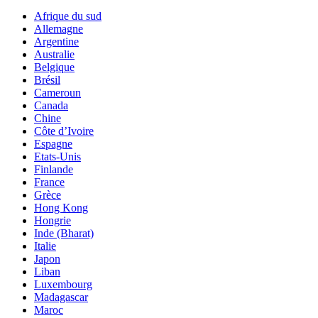
Afrique du sud
Allemagne
Argentine
Australie
Belgique
Brésil
Cameroun
Canada
Chine
Côte d’Ivoire
Espagne
Etats-Unis
Finlande
France
Grèce
Hong Kong
Hongrie
Inde (Bharat)
Italie
Japon
Liban
Luxembourg
Madagascar
Maroc