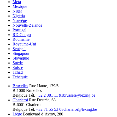
Meta
Mexique
Niger
Nigéria
Norvège
Nouvelle-Zélande
Portugal
RD Congo
Roumanie
Royaume-Uni
Senégal
Singapour
Slovaquie
Suède
Suisse
Tchad
Tchéquie
Bruxelles
Rue Haute, 139/6
B-1000 Bruxelles
Belgique
Tél.
+32 2 381 11 91
brussels@lexing.be
Charleroi
Rue Destrée, 68
B-6001 Charleroi
Belgique
Tél.
+32 71 55 53 08
charleroi@lexing.be
Liège
Boulevard d’Avroy, 280