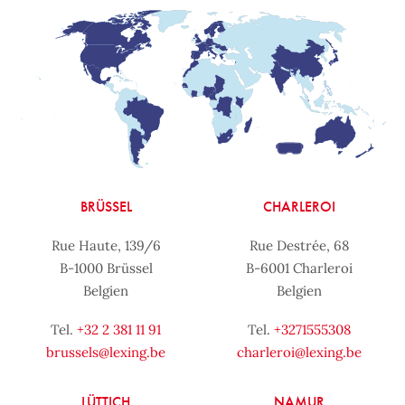
BRÜSSEL
CHARLEROI
Rue Haute, 139/6
Rue Destrée, 68
B-1000 Brüssel
B-6001 Charleroi
Belgien
Belgien
Tel.
+32 2 381 11 91
Tel.
+3271555308
brussels@lexing.be
charleroi@lexing.be
LÜTTICH
NAMUR