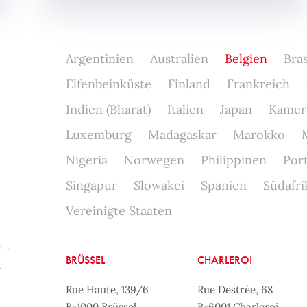
Argentinien
Australien
Belgien
Bras
Elfenbeinküste
Finland
Frankreich
Indien (Bharat)
Italien
Japan
Kamer
Luxemburg
Madagaskar
Marokko
Nigeria
Norwegen
Philippinen
Por
Singapur
Slowakei
Spanien
Südafri
Vereinigte Staaten
BRÜSSEL
CHARLEROI
Rue Haute, 139/6
Rue Destrée, 68
B-1000 Brüssel
B-6001 Charleroi