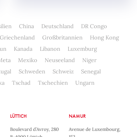
ilien
China
Deutschland
DR Congo
Griechenland
Großbritannien
Hong Kong
un
Kanada
Libanon
Luxemburg
Meta
Mexiko
Neuseeland
Niger
tugal
Schweden
Schweiz
Senegal
ka
Tschad
Tschechien
Ungarn
LÜTTICH
NAMUR
Boulevard d’Avroy, 280
Avenue de Luxembourg,
B-4000 Lüttich
152