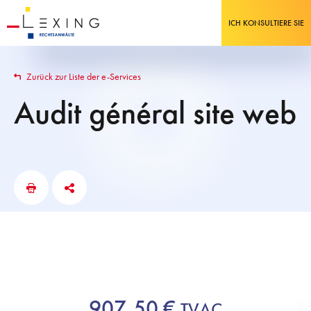
ICH KONSULTIERE SIE
Zurück zur Liste der e-Services
Audit général site web
907,50
€
TVAC