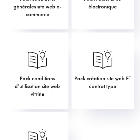
1.210,00
€
907,50
€
générales site web e-
électronique
commerce
Pack conditions
Pack création site web ET
453,75
€
1.210,00
€
d’utilisation site web
contrat type
vitrine