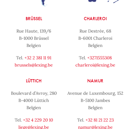
BRÜSSEL
CHARLEROI
Rue Haute, 139/6
Rue Destrée, 68
B-1000 Brüssel
B-6001 Charleroi
Belgien
Belgien
Tel.
+32 2 381 11 91
Tel.
+3271555308
brussels@lexing.be
charleroi@lexing.be
LÜTTICH
NAMUR
Boulevard d’Avroy, 280
Avenue de Luxembourg, 152
B-4000 Lüttich
B-5100 Jambes
Belgien
Belgien
Tel.
+32 4 229 20 10
Tel.
+32 81 21 22 23
liege@lexing.be
namur@lexing.be