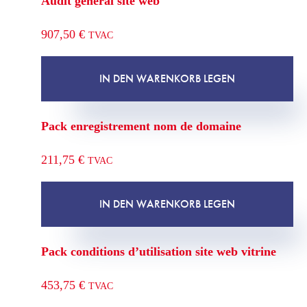
Audit général site web
907,50
€
TVAC
IN DEN WARENKORB LEGEN
Pack enregistrement nom de domaine
211,75
€
TVAC
IN DEN WARENKORB LEGEN
Pack conditions d’utilisation site web vitrine
453,75
€
TVAC