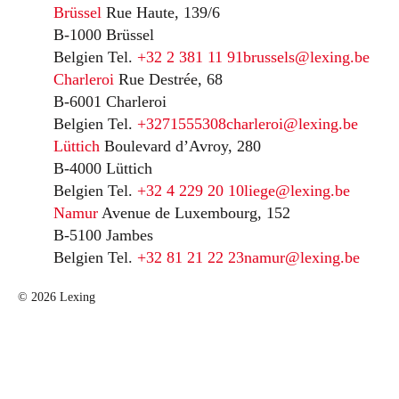
Brüssel
Rue Haute, 139/6
B-1000 Brüssel
Belgien
Tel.
+32 2 381 11 91
brussels@lexing.be
Charleroi
Rue Destrée, 68
B-6001 Charleroi
Belgien
Tel.
+3271555308
charleroi@lexing.be
Lüttich
Boulevard d’Avroy, 280
B-4000 Lüttich
Belgien
Tel.
+32 4 229 20 10
liege@lexing.be
Namur
Avenue de Luxembourg, 152
B-5100 Jambes
Belgien
Tel.
+32 81 21 22 23
namur@lexing.be
© 2026 Lexing