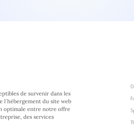
D
eptibles de survenir dans les
F
de l´hébergement du site web
n optimale entre notre offre
S
treprise, des services
T