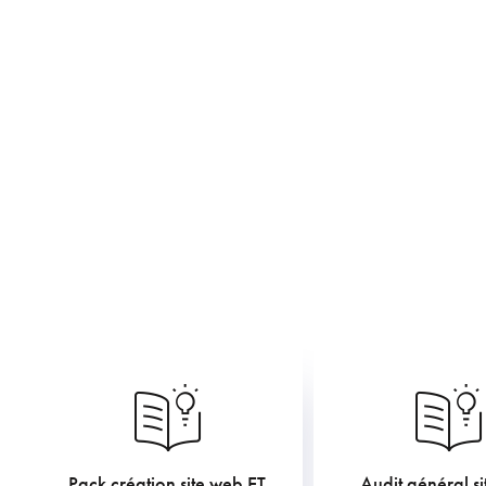
Pack création site web ET
Audit général s