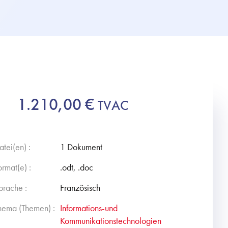
1.210,00
€
TVAC
atei(en) :
1 Dokument
ormat(e) :
.odt, .doc
prache :
Französisch
hema (Themen) :
Informations-und
Kommunikationstechnologien