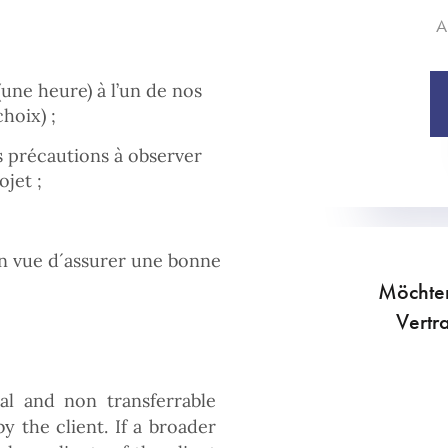
A
(une heure) à l’un de nos
hoix) ;
s précautions à observer
ojet ;
n vue d´assurer une bonne
Möchten
Vertr
al and non transferrable
by the client. If a broader