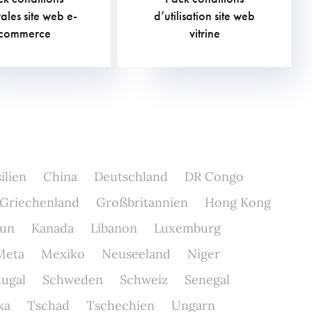
210,00
€
453,75
€
ales site web e-
d’utilisation site web
commerce
vitrine
ilien
China
Deutschland
DR Congo
Griechenland
Großbritannien
Hong Kong
un
Kanada
Libanon
Luxemburg
Meta
Mexiko
Neuseeland
Niger
tugal
Schweden
Schweiz
Senegal
ka
Tschad
Tschechien
Ungarn