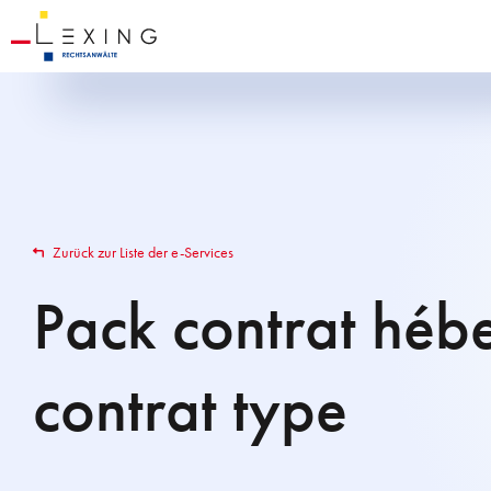
Zurück zur Liste der e-Services
Pack contrat héb
contrat type