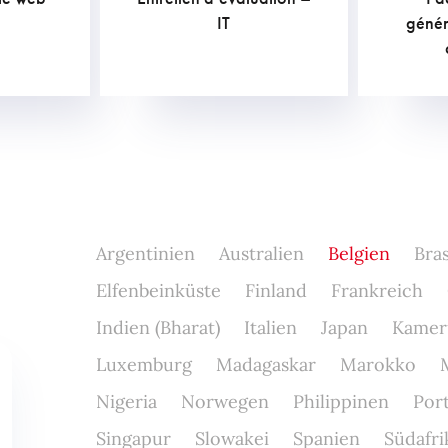
169,40
€
1.
IT
génér
Argentinien
Australien
Belgien
Bras
Elfenbeinküste
Finland
Frankreich
Indien (Bharat)
Italien
Japan
Kamer
Luxemburg
Madagaskar
Marokko
Nigeria
Norwegen
Philippinen
Por
Singapur
Slowakei
Spanien
Südafri