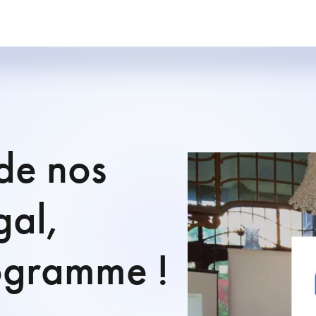
de nos
gal,
ogramme !