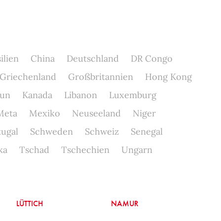
ilien
China
Deutschland
DR Congo
Griechenland
Großbritannien
Hong Kong
un
Kanada
Libanon
Luxemburg
Meta
Mexiko
Neuseeland
Niger
tugal
Schweden
Schweiz
Senegal
ka
Tschad
Tschechien
Ungarn
LÜTTICH
NAMUR