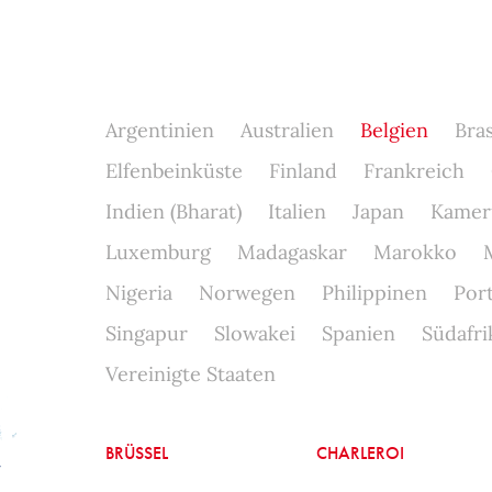
Argentinien
Australien
Belgien
Bras
Elfenbeinküste
Finland
Frankreich
Indien (Bharat)
Italien
Japan
Kamer
Luxemburg
Madagaskar
Marokko
Nigeria
Norwegen
Philippinen
Por
Singapur
Slowakei
Spanien
Südafri
Vereinigte Staaten
BRÜSSEL
CHARLEROI