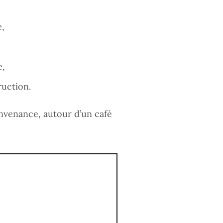
e,
e,
ruction.
onvenance, autour d’un café