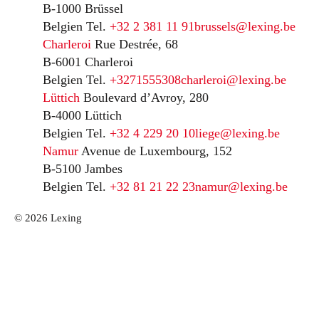
B-1000 Brüssel
Belgien
Tel.
+32 2 381 11 91
brussels@lexing.be
Charleroi
Rue Destrée, 68
B-6001 Charleroi
Belgien
Tel.
+3271555308
charleroi@lexing.be
Lüttich
Boulevard d’Avroy, 280
B-4000 Lüttich
Belgien
Tel.
+32 4 229 20 10
liege@lexing.be
Namur
Avenue de Luxembourg, 152
B-5100 Jambes
Belgien
Tel.
+32 81 21 22 23
namur@lexing.be
© 2026 Lexing