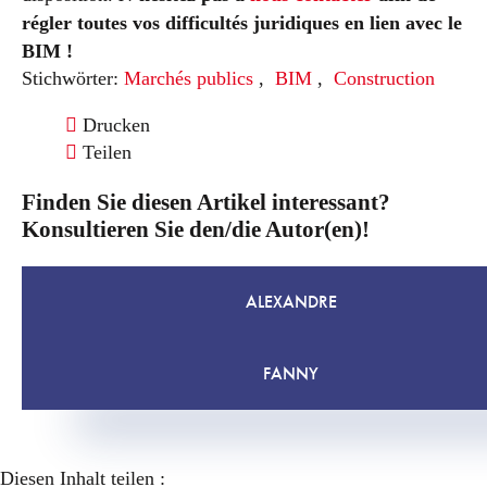
régler toutes vos difficultés juridiques en lien avec le
BIM !
Stichwörter:
Marchés publics
,
BIM
,
Construction
Drucken
Teilen
Finden Sie diesen Artikel interessant?
Konsultieren Sie den/die Autor(en)!
ALEXANDRE
FANNY
Diesen Inhalt teilen :