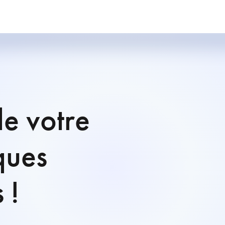
de votre
ques
 !