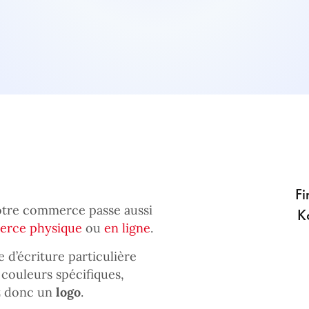
Fi
votre commerce passe aussi
K
rce physique
ou
en ligne
.
 d’écriture particulière
couleurs spécifiques,
ez donc un
logo
.