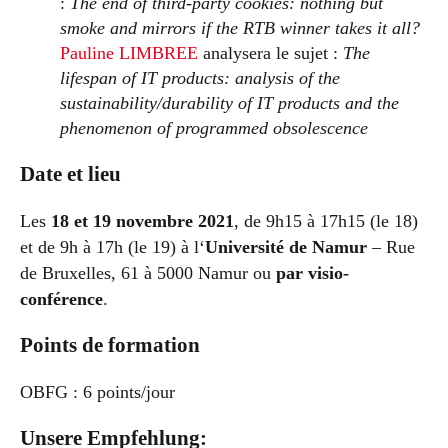
:
The end of third-party cookies: nothing but
smoke and mirrors if the RTB winner takes it all?
Pauline LIMBREE
analysera le sujet :
The
lifespan of IT products: analysis of the
sustainability/durability of IT products and the
phenomenon of programmed obsolescence
Date et lieu
Les
18 et 19 novembre 2021
, de 9h15 à 17h15 (le 18)
et de 9h à 17h (le 19) à l‘
Université de Namur
– Rue
de Bruxelles, 61 à 5000 Namur ou
par visio-
conférence
.
Points de formation
OBFG : 6 points/jour
Unsere Empfehlung: