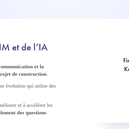
IM et de l’IA
Fi
a communication et la
K
projet de construction
.
e évolution qui utilise des
méliorer et à accélérer les
alement des questions