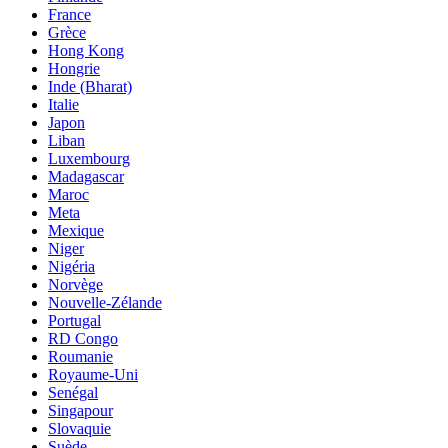
France
Grèce
Hong Kong
Hongrie
Inde (Bharat)
Italie
Japon
Liban
Luxembourg
Madagascar
Maroc
Meta
Mexique
Niger
Nigéria
Norvège
Nouvelle-Zélande
Portugal
RD Congo
Roumanie
Royaume-Uni
Senégal
Singapour
Slovaquie
Suède