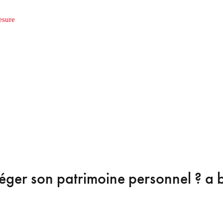
esure
téger son patrimoine personnel ?
a b