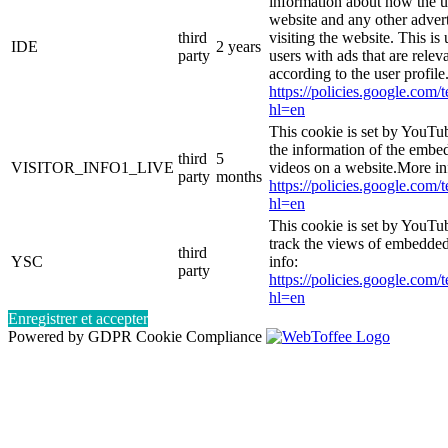
information about how the u
website and any other adver
third
visiting the website. This is
IDE
2 years
party
users with ads that are relev
according to the user profil
https://policies.google.com/
hl=en
This cookie is set by YouTu
the information of the emb
third
5
VISITOR_INFO1_LIVE
videos on a website.More in
party
months
https://policies.google.com/
hl=en
This cookie is set by YouTub
track the views of embedde
third
YSC
info:
party
https://policies.google.com/
hl=en
Enregistrer et accepter
Powered by GDPR Cookie Compliance