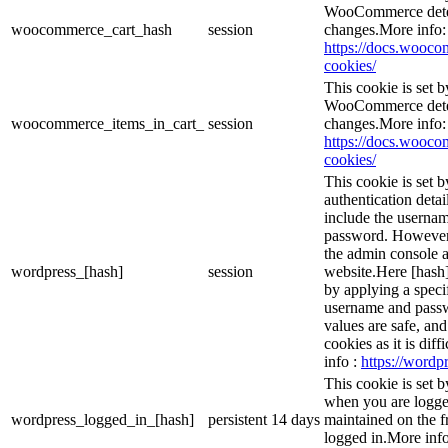
WooCommerce deter
woocommerce_cart_hash
session
changes.More info:
https://docs.woo
cookies/
This cookie is set
WooCommerce deter
woocommerce_items_in_cart_
session
changes.More info:
https://docs.woo
cookies/
This cookie is set b
authentication detai
include the userna
password. However, 
the admin console a
wordpress_[hash]
session
website.Here [hash] 
by applying a speci
username and passwo
values are safe, an
cookies as it is dif
info :
https://wordpr
This cookie is set 
when you are logge
wordpress_logged_in_[hash]
persistent
14 days
maintained on the f
logged in.More info