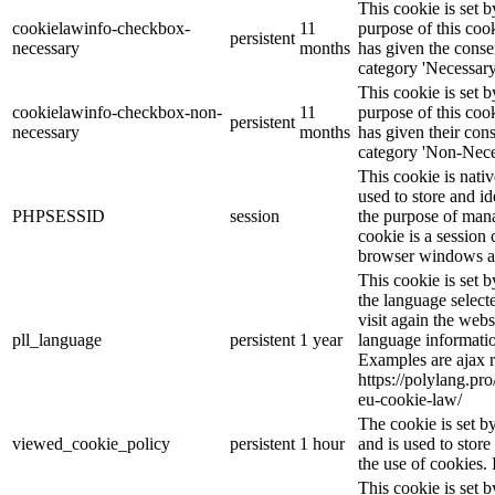
This cookie is set
cookielawinfo-checkbox-
11
purpose of this cook
persistent
necessary
months
has given the conse
category 'Necessary
This cookie is set
cookielawinfo-checkbox-non-
11
purpose of this cook
persistent
necessary
months
has given their con
category 'Non-Nece
This cookie is nati
used to store and id
PHPSESSID
session
the purpose of mana
cookie is a session 
browser windows ar
This cookie is set 
the language selec
visit again the webs
pll_language
persistent
1 year
language informatio
Examples are ajax r
https://polylang.pr
eu-cookie-law/
The cookie is set 
viewed_cookie_policy
persistent
1 hour
and is used to stor
the use of cookies. 
This cookie is set