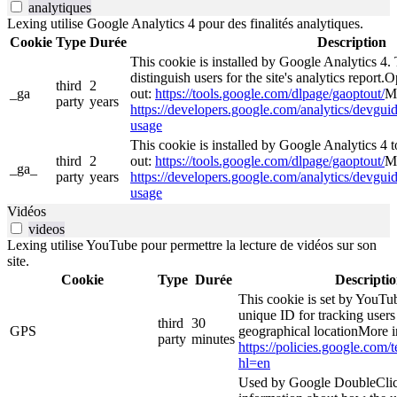
analytiques
Lexing utilise Google Analytics 4 pour des finalités analytiques.
Cookie
Type
Durée
Description
This cookie is installed by Google Analytics 4. 
distinguish users for the site's analytics report.O
third
2
_ga
out:
https://tools.google.com/dlpage/gaoptout/
Mo
party
years
https://developers.google.com/analytics/devguide
usage
This cookie is installed by Google Analytics 4 to
third
2
out:
https://tools.google.com/dlpage/gaoptout/
Mo
_ga_
party
years
https://developers.google.com/analytics/devguide
usage
Vidéos
videos
Lexing utilise YouTube pour permettre la lecture de vidéos sur son
site.
Cookie
Type
Durée
Descripti
This cookie is set by YouTub
unique ID for tracking users
third
30
GPS
geographical locationMore i
party
minutes
https://policies.google.com/
hl=en
Used by Google DoubleClic