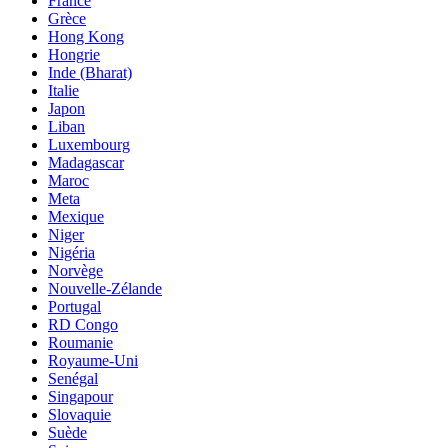
France
Grèce
Hong Kong
Hongrie
Inde (Bharat)
Italie
Japon
Liban
Luxembourg
Madagascar
Maroc
Meta
Mexique
Niger
Nigéria
Norvège
Nouvelle-Zélande
Portugal
RD Congo
Roumanie
Royaume-Uni
Senégal
Singapour
Slovaquie
Suède