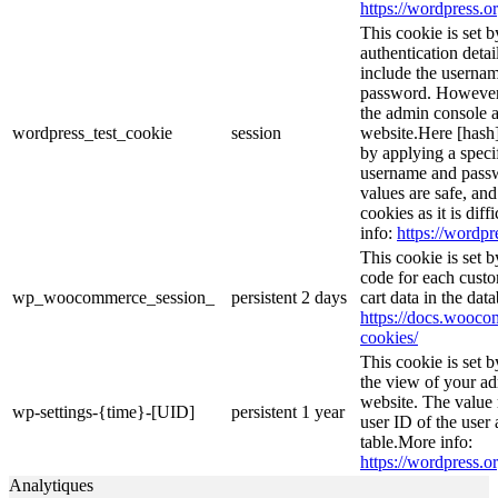
https://wordpress.or
This cookie is set b
authentication detai
include the userna
password. However, 
the admin console a
wordpress_test_cookie
session
website.Here [hash] 
by applying a speci
username and passwo
values are safe, an
cookies as it is dif
info:
https://wordpr
This cookie is set
code for each custo
wp_woocommerce_session_
persistent
2 days
cart data in the da
https://docs.woo
cookies/
This cookie is set 
the view of your ad
website. The value 
wp-settings-{time}-[UID]
persistent
1 year
user ID of the user 
table.More info:
https://wordpress.or
Analytiques