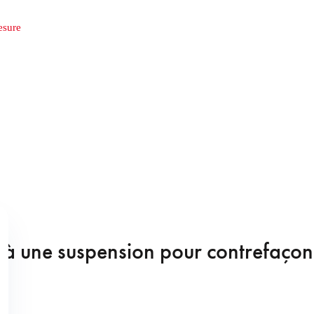
esure
à une suspension pour contrefaçon