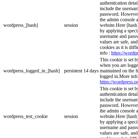
authentication detai
include the userna
password. However, 
the admin console a
wordpress_[hash]
session
website.Here [hash] 
by applying a speci
username and passwo
values are safe, an
cookies as it is dif
info :
https://wordpr
This cookie is set 
when you are logge
wordpress_logged_in_[hash]
persistent
14 days
maintained on the f
logged in.More info
https://wordpress.or
This cookie is set b
authentication detai
include the userna
password. However, 
the admin console a
wordpress_test_cookie
session
website.Here [hash] 
by applying a speci
username and passwo
values are safe, an