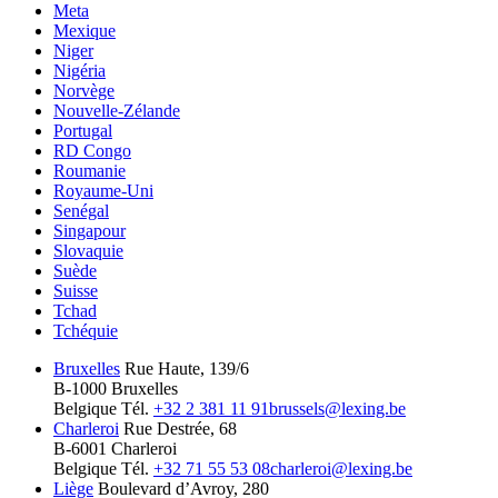
Meta
Mexique
Niger
Nigéria
Norvège
Nouvelle-Zélande
Portugal
RD Congo
Roumanie
Royaume-Uni
Senégal
Singapour
Slovaquie
Suède
Suisse
Tchad
Tchéquie
Bruxelles
Rue Haute, 139/6
B-1000 Bruxelles
Belgique
Tél.
+32 2 381 11 91
brussels@lexing.be
Charleroi
Rue Destrée, 68
B-6001 Charleroi
Belgique
Tél.
+32 71 55 53 08
charleroi@lexing.be
Liège
Boulevard d’Avroy, 280