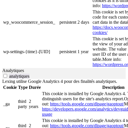
cookies as it is dif
info:
https://wordpr
This cookie is set
code for each custo
wp_woocommerce_session_
persistent
2 days
cart data in the da
https://docs.woo
cookies/
This cookie is set 
the view of your ad
website. The value 
wp-settings-{time}-[UID]
persistent
1 year
user ID of the user 
table.More info:
https://wordpress.or
Analytiques
analytiques
Lexing utilise Google Analytics 4 pour des finalités analytiques.
Cookie
Type
Durée
Description
This cookie is installed by Google Analytics 4. 
distinguish users for the site's analytics report.O
third
2
_ga
out:
https://tools.google.com/dlpage/gaoptout/
Mo
party
years
https://developers.google.com/analytics/devguide
usage
This cookie is installed by Google Analytics 4 to
third
2
out:
https://tools.google.com/dlpage/gaoptout/
Mo