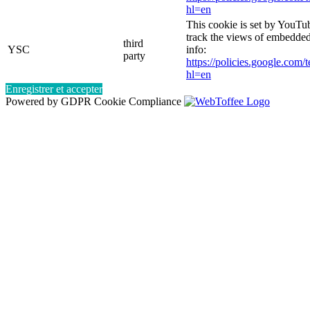
hl=en
This cookie is set by YouTub
track the views of embedde
third
YSC
info:
party
https://policies.google.com/
hl=en
Enregistrer et accepter
Powered by GDPR Cookie Compliance