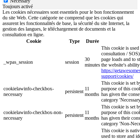
Necessary
Toujours activé
Les cookies nécessaires sont essentiels pour le bon fonctionnement
du site Web. Cette catégorie ne comprend que les cookies qui
assurent les fonctionnalités de base, la sécurité du site Internet, la
gestion des langues, le téléchargement de documents et la
consultation en ligne.
Cookie
Type
Durée
This cookie is use
consultation / SOS)
30
page loads and to s
_wpas_session
session
minutes
the website's abilit
https://getawesom
support/cookies/
This cookie is set
cookielawinfo-checkbox-
11
purpose of this cook
persistent
necessary
months
has given the conse
category 'Necessary
This cookie is set
cookielawinfo-checkbox-non-
11
purpose of this cook
persistent
necessary
months
has given their con
category 'Non-Nece
This cookie is nati
used to store and id