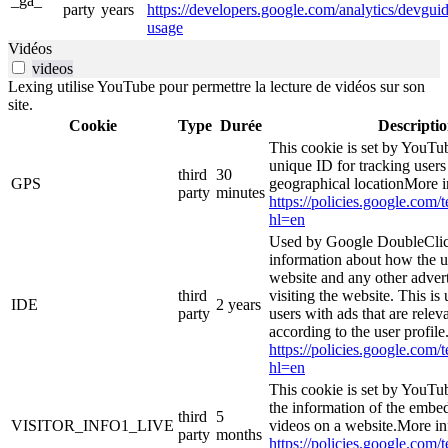
_ga_
party
years
https://developers.google.com/analytics/devguide
usage
Vidéos
videos
Lexing utilise YouTube pour permettre la lecture de vidéos sur son
site.
Cookie
Type
Durée
Descripti
This cookie is set by YouTub
unique ID for tracking users
third
30
GPS
geographical locationMore i
party
minutes
https://policies.google.com/
hl=en
Used by Google DoubleClic
information about how the u
website and any other adver
third
visiting the website. This is
IDE
2 years
party
users with ads that are relev
according to the user profil
https://policies.google.com/
hl=en
This cookie is set by YouTu
the information of the emb
third
5
VISITOR_INFO1_LIVE
videos on a website.More in
party
months
https://policies.google.com/