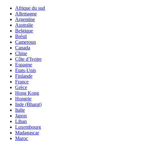
Afrique du sud
Allemagne
Argentine
Australie
Belgique
Brésil
Cameroun
Canada
Chine
Côte d’Ivoire
Espagne
Etats-Unis
Finlande
France
Grèce
Hong Kong
Hongrie
Inde (Bharat)
Italie
Japon
Liban
Luxembourg
Madagascar
Maroc