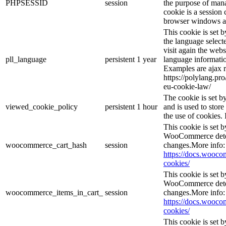
PHPSESSID
session
the purpose of mana
cookie is a session 
browser windows ar
This cookie is set 
the language selec
visit again the webs
pll_language
persistent
1 year
language informatio
Examples are ajax r
https://polylang.pr
eu-cookie-law/
The cookie is set 
viewed_cookie_policy
persistent
1 hour
and is used to stor
the use of cookies. 
This cookie is set
WooCommerce deter
woocommerce_cart_hash
session
changes.More info:
https://docs.woo
cookies/
This cookie is set
WooCommerce deter
woocommerce_items_in_cart_
session
changes.More info:
https://docs.woo
cookies/
This cookie is set b