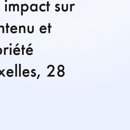
: impact sur
ntenu et
riété
uxelles, 28