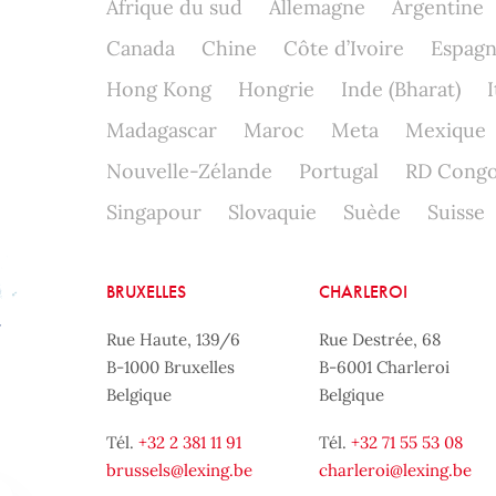
Afrique du sud
Allemagne
Argentine
Canada
Chine
Côte d’Ivoire
Espag
Hong Kong
Hongrie
Inde (Bharat)
I
Madagascar
Maroc
Meta
Mexique
Nouvelle-Zélande
Portugal
RD Cong
Singapour
Slovaquie
Suède
Suisse
BRUXELLES
CHARLEROI
Rue Haute, 139/6
Rue Destrée, 68
B-1000 Bruxelles
B-6001 Charleroi
Belgique
Belgique
Tél.
+32 2 381 11 91
Tél.
+32 71 55 53 08
brussels@lexing.be
charleroi@lexing.be