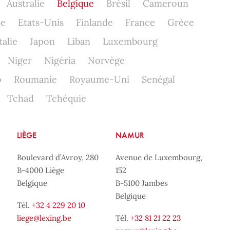
Australie
Belgique
Brésil
Cameroun
ne
Etats-Unis
Finlande
France
Grèce
talie
Japon
Liban
Luxembourg
Niger
Nigéria
Norvège
o
Roumanie
Royaume-Uni
Senégal
Tchad
Tchéquie
LIÈGE
NAMUR
Boulevard d’Avroy, 280
Avenue de Luxembourg,
B-4000 Liège
152
Belgique
B-5100 Jambes
Belgique
Tél.
+32 4 229 20 10
liege@lexing.be
Tél.
+32 81 21 22 23