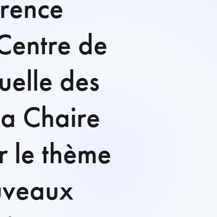
érence
 Centre de
tuelle des
la Chaire
r le thème
uveaux