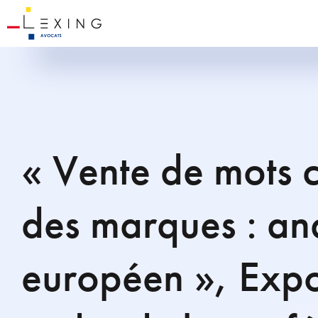
« Vente de mots cl
des marques : ana
européen », Expo