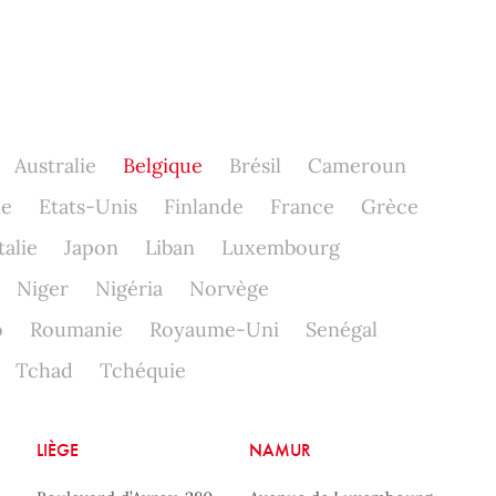
Australie
Belgique
Brésil
Cameroun
ne
Etats-Unis
Finlande
France
Grèce
talie
Japon
Liban
Luxembourg
Niger
Nigéria
Norvège
o
Roumanie
Royaume-Uni
Senégal
Tchad
Tchéquie
LIÈGE
NAMUR