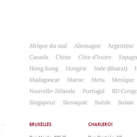
Afrique du sud
Allemagne
Argentine
Canada
Chine
Côte d’Ivoire
Espag
Hong Kong
Hongrie
Inde (Bharat)
I
Madagascar
Maroc
Meta
Mexique
Nouvelle-Zélande
Portugal
RD Cong
Singapour
Slovaquie
Suède
Suisse
BRUXELLES
CHARLEROI