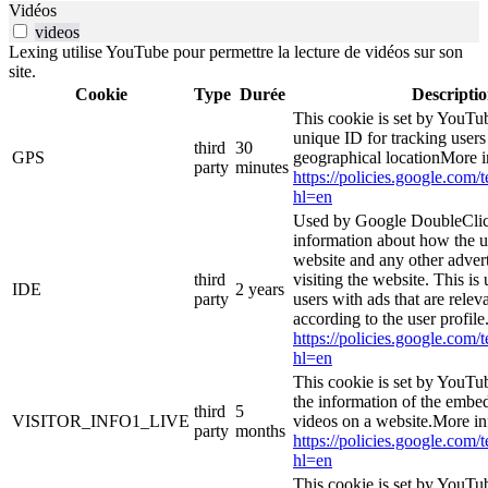
Vidéos
videos
Lexing utilise YouTube pour permettre la lecture de vidéos sur son
site.
Cookie
Type
Durée
Descripti
This cookie is set by YouTub
unique ID for tracking users
third
30
GPS
geographical locationMore i
party
minutes
https://policies.google.com/
hl=en
Used by Google DoubleClic
information about how the u
website and any other adver
third
visiting the website. This is
IDE
2 years
party
users with ads that are relev
according to the user profil
https://policies.google.com/
hl=en
This cookie is set by YouTu
the information of the emb
third
5
VISITOR_INFO1_LIVE
videos on a website.More in
party
months
https://policies.google.com/
hl=en
This cookie is set by YouTub