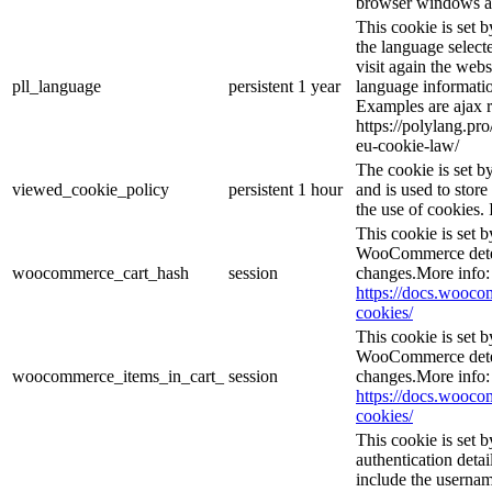
browser windows ar
This cookie is set 
the language selec
visit again the webs
pll_language
persistent
1 year
language informatio
Examples are ajax r
https://polylang.pr
eu-cookie-law/
The cookie is set 
viewed_cookie_policy
persistent
1 hour
and is used to stor
the use of cookies. 
This cookie is set
WooCommerce deter
woocommerce_cart_hash
session
changes.More info:
https://docs.woo
cookies/
This cookie is set
WooCommerce deter
woocommerce_items_in_cart_
session
changes.More info:
https://docs.woo
cookies/
This cookie is set b
authentication detai
include the userna