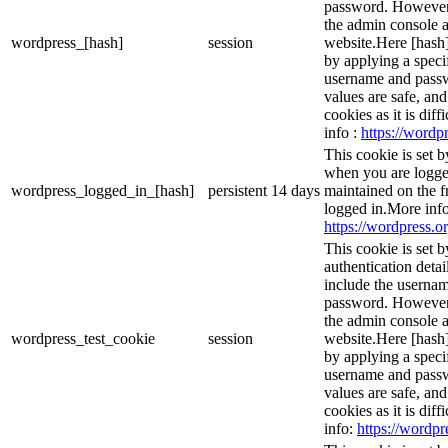
password. However, 
the admin console a
wordpress_[hash]
session
website.Here [hash] 
by applying a speci
username and passwo
values are safe, an
cookies as it is dif
info :
https://wordpr
This cookie is set 
when you are logge
wordpress_logged_in_[hash]
persistent
14 days
maintained on the f
logged in.More info
https://wordpress.or
This cookie is set b
authentication detai
include the userna
password. However, 
the admin console a
wordpress_test_cookie
session
website.Here [hash] 
by applying a speci
username and passwo
values are safe, an
cookies as it is dif
info:
https://wordpr