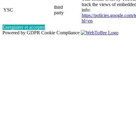
track the views of embedde
third
YSC
info:
party
https://policies.google.com/
hl=en
Enregistrer et accepter
Powered by GDPR Cookie Compliance