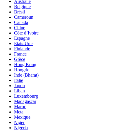
Australie
Belgique
Brésil
Cameroun
Canada
Chine
Côte d’Ivoire
Espagne
Etats-Unis
Finlande
France
Grèce
Hong Kong
Hongrie
Inde (Bharat)
Italie
Japon
Liban
Luxembourg
Madagascar
Maroc
Meta
Mexique
Niger
Nigéria