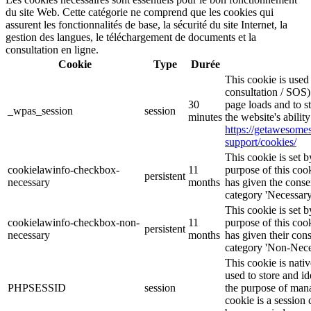
du site Web. Cette catégorie ne comprend que les cookies qui
assurent les fonctionnalités de base, la sécurité du site Internet, la
gestion des langues, le téléchargement de documents et la
consultation en ligne.
Cookie
Type
Durée
This cookie is use
consultation / SOS)
30
page loads and to s
_wpas_session
session
minutes
the website's abilit
https://getawesom
support/cookies/
This cookie is set
cookielawinfo-checkbox-
11
purpose of this cook
persistent
necessary
months
has given the conse
category 'Necessary
This cookie is set
cookielawinfo-checkbox-non-
11
purpose of this cook
persistent
necessary
months
has given their con
category 'Non-Nece
This cookie is nati
used to store and id
PHPSESSID
session
the purpose of mana
cookie is a session 