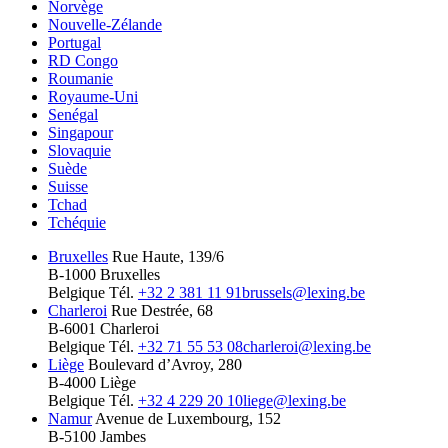
Norvège
Nouvelle-Zélande
Portugal
RD Congo
Roumanie
Royaume-Uni
Senégal
Singapour
Slovaquie
Suède
Suisse
Tchad
Tchéquie
Bruxelles
Rue Haute, 139/6
B-1000 Bruxelles
Belgique
Tél.
+32 2 381 11 91
brussels@lexing.be
Charleroi
Rue Destrée, 68
B-6001 Charleroi
Belgique
Tél.
+32 71 55 53 08
charleroi@lexing.be
Liège
Boulevard d’Avroy, 280
B-4000 Liège
Belgique
Tél.
+32 4 229 20 10
liege@lexing.be
Namur
Avenue de Luxembourg, 152
B-5100 Jambes