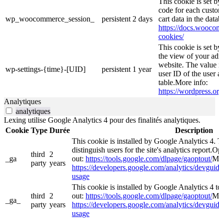
This cookie is set
code for each custo
wp_woocommerce_session_
persistent
2 days
cart data in the da
https://docs.woo
cookies/
This cookie is set 
the view of your ad
website. The value 
wp-settings-{time}-[UID]
persistent
1 year
user ID of the user 
table.More info:
https://wordpress.or
Analytiques
analytiques
Lexing utilise Google Analytics 4 pour des finalités analytiques.
Cookie
Type
Durée
Description
This cookie is installed by Google Analytics 4. 
distinguish users for the site's analytics report.O
third
2
_ga
out:
https://tools.google.com/dlpage/gaoptout/
Mo
party
years
https://developers.google.com/analytics/devguide
usage
This cookie is installed by Google Analytics 4 to
third
2
out:
https://tools.google.com/dlpage/gaoptout/
Mo
_ga_
party
years
https://developers.google.com/analytics/devguide
usage